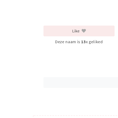
Like
Deze naam is
13
x geliked