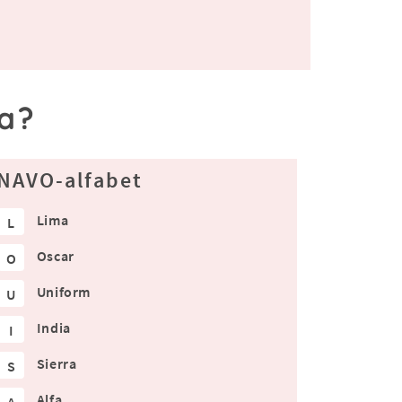
sa?
NAVO-alfabet
Lima
L
Oscar
O
Uniform
U
India
I
Sierra
S
Alfa
A