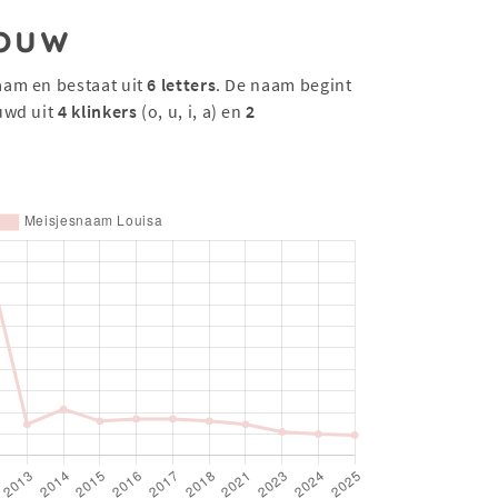
ouw
aam en bestaat uit
6 letters
. De naam begint
uwd uit
4 klinkers
(o, u, i, a) en
2