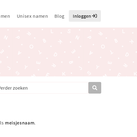
amen
Unisex namen
Blog
Inloggen
als
meisjesnaam
.