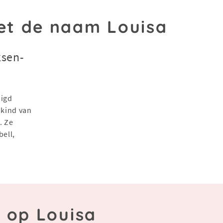
t de naam Louisa
ksen-
nigd
 kind van
. Ze
ell,
n op Louisa