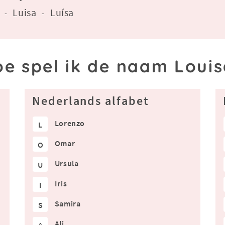
Luisa
Luísa
-
-
e spel ik de naam Loui
Nederlands alfabet
Lorenzo
L
Omar
O
Ursula
U
Iris
I
Samira
S
Ali
A