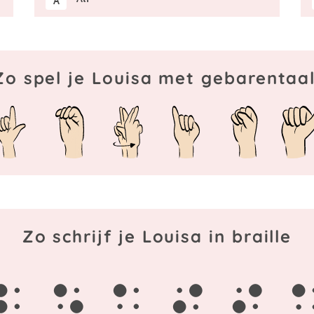
Zo spel je Louisa met gebarentaal
Zo schrijf je Louisa in braille
l
o
u
i
s