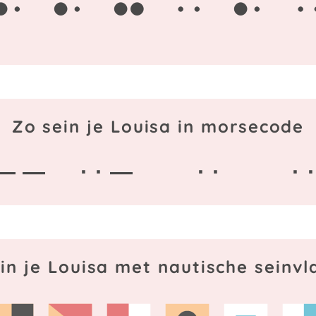
Zo sein je Louisa in morsecode
— —
· · —
· ·
· ·
in je Louisa met nautische seinv