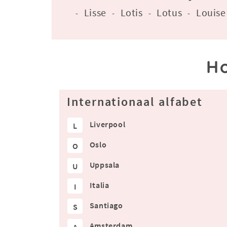
Lisse
Lotis
Lotus
Louise
-
-
-
-
Ho
Internationaal alfabet
Liverpool
L
Oslo
O
Uppsala
U
Italia
I
Santiago
S
Amsterdam
A