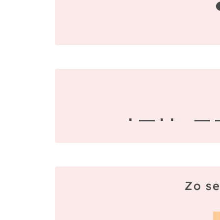
· — · ·
— 
Zo se