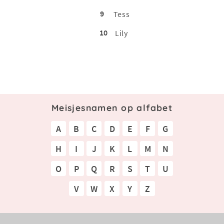
9
Tess
10
Lily
Meisjesnamen op alfabet
A
B
C
D
E
F
G
H
I
J
K
L
M
N
O
P
Q
R
S
T
U
V
W
X
Y
Z