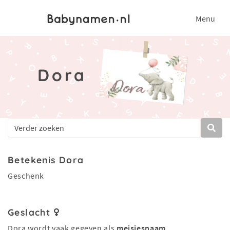
Menu
Dora
Betekenis Dora
Geschenk
Geslacht
Dora wordt vaak gegeven als
meisjesnaam
.