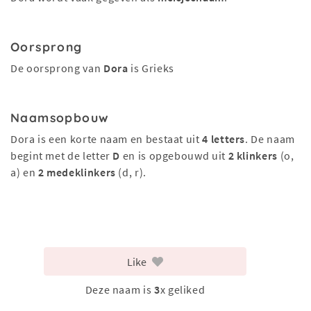
Oorsprong
De oorsprong van
Dora
is Grieks
Naamsopbouw
Dora is een korte naam en bestaat uit
4 letters
. De naam
begint met de letter
D
en is opgebouwd uit
2 klinkers
(o,
a) en
2 medeklinkers
(d, r).
Like
Deze naam is
3
x geliked