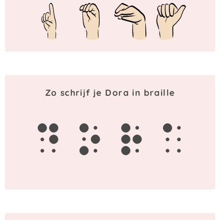
Zo schrijf je Dora in braille
d
o
r
a