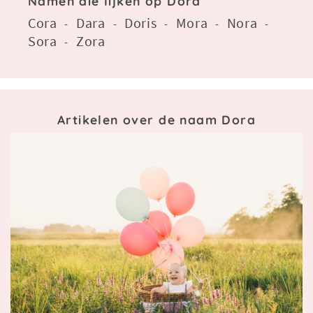
Namen die lijken op Dora
Cora
Dara
Doris
Mora
Nora
-
-
-
-
-
Sora
Zora
-
Artikelen over de naam Dora