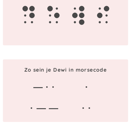
d
e
w
i
Zo sein je Dewi in morsecode
— · ·
·
· — —
· ·