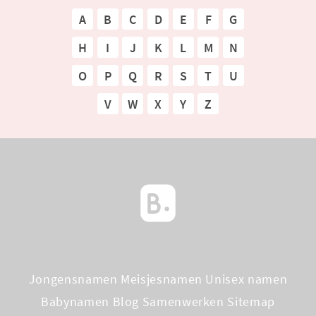
A
B
C
D
E
F
G
H
I
J
K
L
M
N
O
P
Q
R
S
T
U
V
W
X
Y
Z
Jongensnamen
Meisjesnamen
Unisex namen
Babynamen Blog
Samenwerken
Sitemap