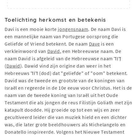
Toelichting herkomst en betekenis
Davi is een mooie korte
jongensnaam
. De naam Davi is
een mannelijke naam van Portugese oorsprong die
Geliefde of Vriend betekent. De naam
Dave
is een
verkleinwoord van
David
, een Hebreeuwse naam. De
naam David is afgeleid van de Hebreeuwse naam דָּוִד
(
Dawid
). Dawid vind zijn origine dan weer in het
Hebreeuws דּוֹד (dod) dat "geliefde" of "oom" betekent.
David was de tweede en grootste van de koningen van
Israël en regeerde in de 10e eeuw voor Christus. Het is de
naam van de tweede koning van Israël uit het Oude
Testament die als jongen de reus Filistijn Goliath met zijn
katapult doodde. Hij groeide op tot een wijs en zeer
gecultiveerd leider die van muziek hield en een dichter
was, die later grote beeldhouwers als Michelangelo en
Donatello inspireerde. Volgens het Nieuwe Testament