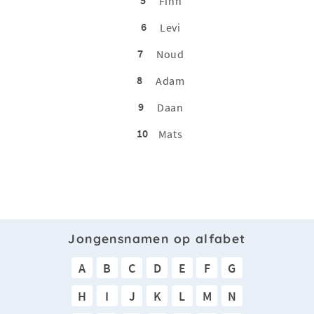
Finn
6
Levi
7
Noud
8
Adam
9
Daan
10
Mats
Jongensnamen op alfabet
A
B
C
D
E
F
G
H
I
J
K
L
M
N