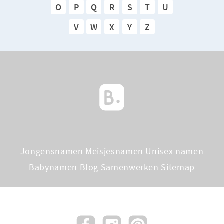
O
P
Q
R
S
T
U
V
W
X
Y
Z
Jongensnamen
Meisjesnamen
Unisex namen
Babynamen Blog
Samenwerken
Sitemap