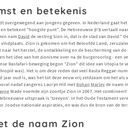
mst en betekenis
t overgewegend aan jongens gegeven. In Nederland gaat het 
Hebreeuwse ציון vertaalt naar Zion (Tzion). Dit woord wordt voor het eerst
emin nam
David
de vesting Sion in, dat is de stad van David." 
 vindplaats. Zion is gekomen om het Beloofde Land, Jeruzal
 naar het herstel, de ontwikkeling en de bescherming van de s
n het idee van het zionisme over na de burgeroorlog - een v
aanse Rastafari-beweging begon "Zion" dit idee van Utopia te 
thiopië was). Het is om deze reden dat veel Rasta Reggae-nu
jaar oud is, was het tot deze eeuw vrij zeldzaam om het als 
ooral nadat zangeres Lauryn Hill met
Rohan
Marley
de naam in
ayne
Wade noemde zijn zoontje Zion in 2007. Het combineert 
 Hebreeuwse uitspraak is 'tzeeyon'. In het Oude Testament ver
r Joodse nationale aspiraties, en was dus de bron van de te
t de naam Zion