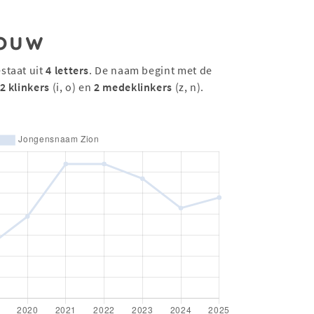
ouw
staat uit
4 letters
. De naam begint met de
2 klinkers
(i, o) en
2 medeklinkers
(z, n).