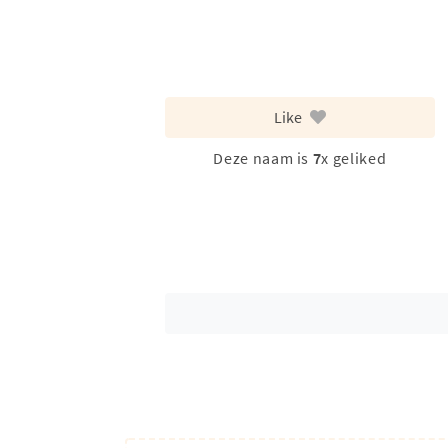
Like
Deze naam is
7
x geliked