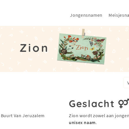
Jongensnamen
Meisjesn
Zion
Geslacht
e Buurt Van Jeruzalem
Zion wordt zowel aan jongen
unisex naam
.