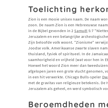
Toelichting herko
Zion is een mooie unisex naam. De naam word
zoon. De naam Zion is een Hebreeuwse naam en betekent "hoogste punt". De 
in de Bijbel gevonden in 2
Samuël
5:7 "Niett
Jeruzalem en een belangrijke archeologische
Zijn beloofde volk woont. "Zionisme" verwijst
Joodse volk. Amerikaanse zwarte slaven name
thuisland, fysiek of spiritueel. In de Jamaic
saamhorigheid en vrijheid (wat voor hen in E
Hoewel het woord Zion meer dan tweeduizend 
afgelopen jaren een grote vlucht genomen, v
in een hit verwerkte. Chicago Bulls-speler
Dw
met de gravitas van religieuze betekenis. De
Jeruzalem als geheel, en werd symbolisch voo
Beroemdheden me