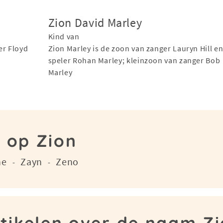
Zion David Marley
Kind van
er Floyd
Zion Marley is de zoon van zanger Lauryn Hill en
speler Rohan Marley; kleinzoon van zanger Bob
Marley
n op Zion
ne
Zayn
Zeno
-
-
tikelen over de naam Z