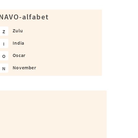
NAVO-alfabet
Zulu
Z
India
I
Oscar
O
November
N