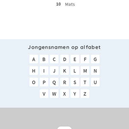
10
Mats
Jongensnamen op alfabet
A
B
C
D
E
F
G
H
I
J
K
L
M
N
O
P
Q
R
S
T
U
V
W
X
Y
Z