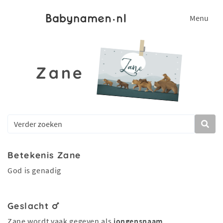
Menu
Zane
Betekenis Zane
God is genadig
Geslacht
Zane wordt vaak gegeven als
jongensnaam
.