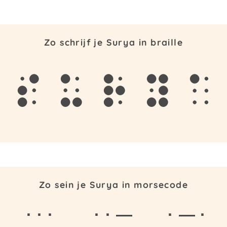
Zo schrijf je Surya in braille
s
u
r
y
a
Zo sein je Surya in morsecode
· · ·
· · —
· — ·