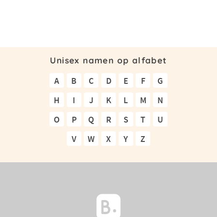
Unisex namen op alfabet
A
B
C
D
E
F
G
H
I
J
K
L
M
N
O
P
Q
R
S
T
U
V
W
X
Y
Z