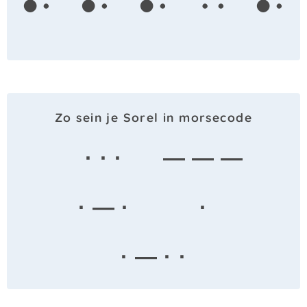
Zo sein je Sorel in morsecode
· · ·
— — —
· — ·
·
· — · ·