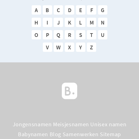
A
B
C
D
E
F
G
H
I
J
K
L
M
N
O
P
Q
R
S
T
U
V
W
X
Y
Z
Jongensnamen
Meisjesnamen
Unisex namen
Babynamen Blog
Samenwerken
Sitemap