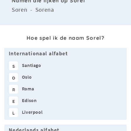
Namen die lijken op Sorel
Soren
Sorena
-
Hoe spel ik de naam Sorel?
Internationaal alfabet
Santiago
S
Oslo
O
Roma
R
Edison
E
Liverpool
L
Nederlands alfabet