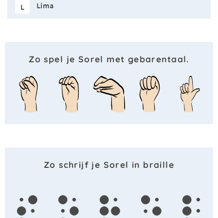
Lima
L
Zo spel je Sorel met gebarentaal.
Zo schrijf je Sorel in braille
s
o
r
e
l