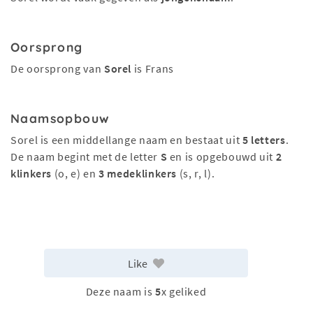
Oorsprong
De oorsprong van
Sorel
is Frans
Naamsopbouw
Sorel is een middellange naam en bestaat uit
5 letters
.
De naam begint met de letter
S
en is opgebouwd uit
2
klinkers
(o, e) en
3 medeklinkers
(s, r, l).
Like
Deze naam is
5
x geliked