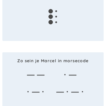
l
Zo sein je Marcel in morsecode
— —
· —
· — ·
— · — ·