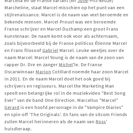
Marcella en de Franse variant (en
Jolie
-Pitt-keuze)
Marcheline, staat Marcel misschien op het punt van een
stijlrenaissance. Marcel is de naam van veel beroemde en
bekende mensen. Marcel Proust was een beroemde
Franse schrijver en Marcel Duchamp een groot Frans
kunstenaar. De naam komt ook voor als achternaam,
zoals bijvoorbeeld bij de Franse politicus Étienne Marcel
en Frans filosoof
Gabriel
Marcel. Leuke weetjes over de
naam Marcel: Marcel Young is de naam van de zoon van
rapper Dr. Dre en zanger
Michel
'le. De Franse
Oscarwinnaar
Marion
Cotillard noemde haar zoon Marcel
in 2011. En de naam Marcel doet het ook goed bij
schrijvers en regisseurs. Marcel the Marketing Man
speelt een belangrijke rol in de muziekvideo "Best Song
Ever" van de band One Direction. Marcellus "Marcel"
Gerard
is een hoofd personage in de "Vampire Diaries"
en spin-off 'The Originals'. En fans van de sitcom Friends
zullen Marcel herinneren als de naam van
Ross
'
huisdieraap.