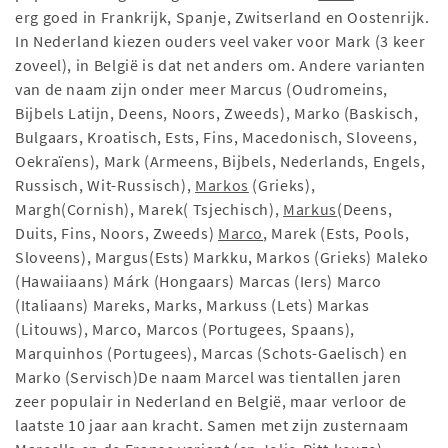
erg goed in Frankrijk, Spanje, Zwitserland en Oostenrijk.
In Nederland kiezen ouders veel vaker voor Mark (3 keer
zoveel), in België is dat net anders om. Andere varianten
van de naam zijn onder meer Marcus (Oudromeins,
Bijbels Latijn, Deens, Noors, Zweeds), Marko (Baskisch,
Bulgaars, Kroatisch, Ests, Fins, Macedonisch, Sloveens,
Oekraïens), Mark (Armeens, Bijbels, Nederlands, Engels,
Russisch, Wit-Russisch),
Markos
(Grieks),
Margh(Cornish), Marek( Tsjechisch),
Markus
(Deens,
Duits, Fins, Noors, Zweeds)
Marco
, Marek (Ests, Pools,
Sloveens), Margus(Ests) Markku, Markos (Grieks) Maleko
(Hawaiiaans) Márk (Hongaars) Marcas (Iers) Marco
(Italiaans) Mareks, Marks, Markuss (Lets) Markas
(Litouws), Marco, Marcos (Portugees, Spaans),
Marquinhos (Portugees), Marcas (Schots-Gaelisch) en
Marko (Servisch)De naam Marcel was tientallen jaren
zeer populair in Nederland en België, maar verloor de
laatste 10 jaar aan kracht. Samen met zijn zusternaam