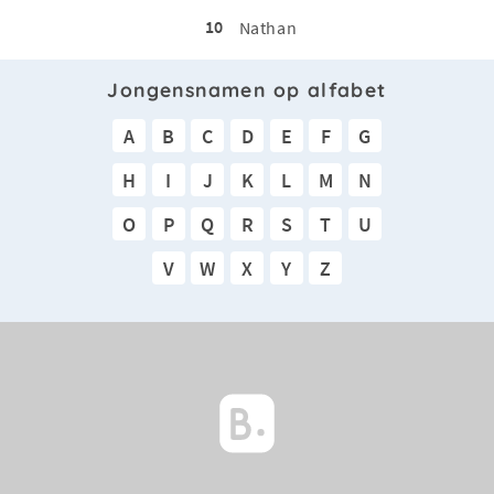
10
Nathan
Jongensnamen op alfabet
A
B
C
D
E
F
G
H
I
J
K
L
M
N
O
P
Q
R
S
T
U
V
W
X
Y
Z