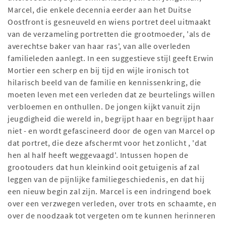
Marcel, die enkele decennia eerder aan het Duitse
Oostfront is gesneuveld en wiens portret deel uitmaakt
van de verzameling portretten die grootmoeder, 'als de
averechtse baker van haar ras', van alle overleden
familieleden aanlegt. In een suggestieve stijl geeft Erwin
Mortier een scherp en bij tijd en wijle ironisch tot
hilarisch beeld van de familie en kennissenkring, die
moeten leven met een verleden dat ze beurtelings willen
verbloemen en onthullen. De jongen kijkt vanuit zijn
jeugdigheid die wereld in, begrijpt haar en begrijpt haar
niet - en wordt gefascineerd door de ogen van Marcel op
dat portret, die deze afschermt voor het zonlicht , 'dat
hen al half heeft weggevaagd'. Intussen hopen de
grootouders dat hun kleinkind ooit getuigenis af zal
leggen van de pijnlijke familiegeschiedenis, en dat hij
een nieuw begin zal zijn. Marcel is een indringend boek
over een verzwegen verleden, over trots en schaamte, en
over de noodzaak tot vergeten om te kunnen herinneren