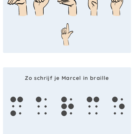
Zo schrijf je Marcel in braille
m
a
r
c
e