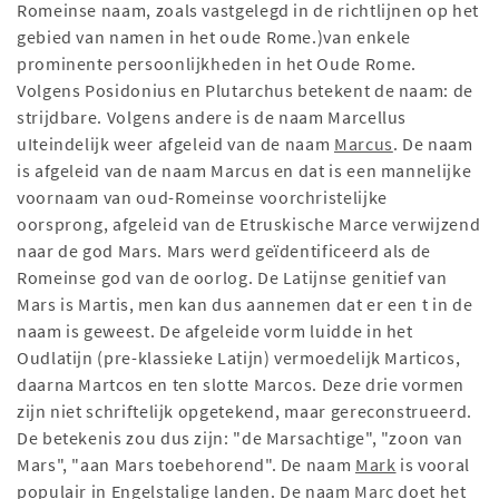
Romeinse naam, zoals vastgelegd in de richtlijnen op het
gebied van namen in het oude Rome.)van enkele
prominente persoonlijkheden in het Oude Rome.
Volgens Posidonius en Plutarchus betekent de naam: de
strijdbare. Volgens andere is de naam Marcellus
uIteindelijk weer afgeleid van de naam
Marcus
. De naam
is afgeleid van de naam Marcus en dat is een mannelijke
voornaam van oud-Romeinse voorchristelijke
oorsprong, afgeleid van de Etruskische Marce verwijzend
naar de god Mars. Mars werd geïdentificeerd als de
Romeinse god van de oorlog. De Latijnse genitief van
Mars is Martis, men kan dus aannemen dat er een t in de
naam is geweest. De afgeleide vorm luidde in het
Oudlatijn (pre-klassieke Latijn) vermoedelijk Marticos,
daarna Martcos en ten slotte Marcos. Deze drie vormen
zijn niet schriftelijk opgetekend, maar gereconstrueerd.
De betekenis zou dus zijn: "de Marsachtige", "zoon van
Mars", "aan Mars toebehorend". De naam
Mark
is vooral
populair in Engelstalige landen. De naam
Marc
doet het