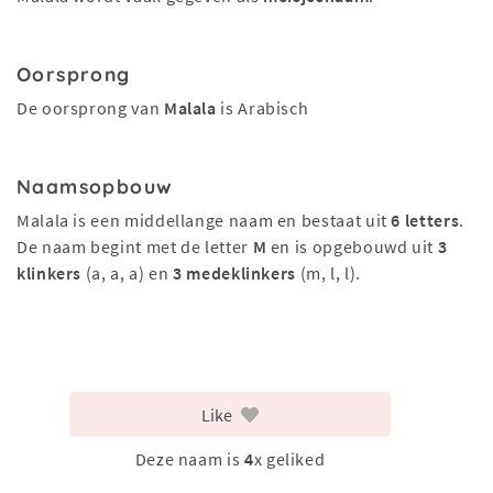
Oorsprong
De oorsprong van
Malala
is Arabisch
Naamsopbouw
Malala is een middellange naam en bestaat uit
6 letters
.
De naam begint met de letter
M
en is opgebouwd uit
3
klinkers
(a, a, a) en
3 medeklinkers
(m, l, l).
Like
Deze naam is
4
x geliked