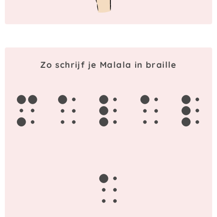
Zo schrijf je Malala in braille
m
a
l
a
l
a