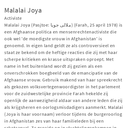
Malalai Joya
Activiste
Malalai Joya (Pasjtoe: ملالی جویا) (Farah, 25 april 1978) is
een Afghaanse politica en mensenrechtenactiviste die
ook wel 'de moedigste vrouw in Afghanistan' is
genoemd. In eigen land geldt ze als controversieel en
staat ze bekend om de heftige reacties die zij met haar
scherpe kritieken en krasse uitspraken oproept. Met
name in het buitenland wordt zij gezien als een
onverschrokken boegbeeld van de emancipatie van de
Afghaanse vrouw. Gebruik makend van haar spreekrecht
als gekozen volksvertegenwoordigster in het parlement
voor de zuidwestelijke provincie Farah hekelde zij
openlijk de aanwezigheid aldaar van andere leden die zij
als krijgsheren en oorlogsmisdadigers aanmerkt. Malalai
(Joya is haar voornaam) verloor tijdens de burgeroorlog
in Afghanistan zes van haar familieleden bij een
raketaanval. Ze groeide op in vluchtelingenkampen in