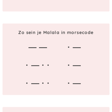
Zo sein je Malala in morsecode
— —
· —
· — · ·
· —
· — · ·
· —