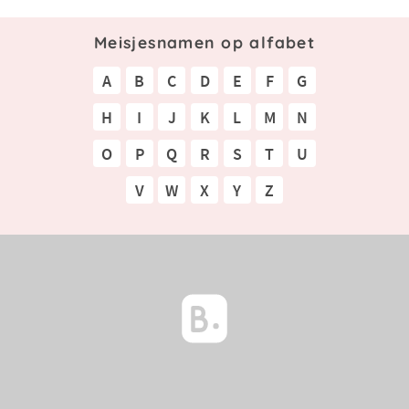
Meisjesnamen op alfabet
A
B
C
D
E
F
G
H
I
J
K
L
M
N
O
P
Q
R
S
T
U
V
W
X
Y
Z