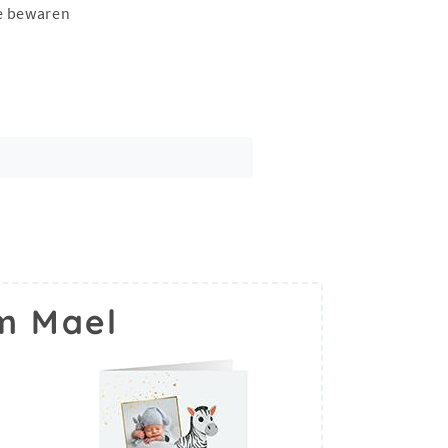
e bewaren
m Mael