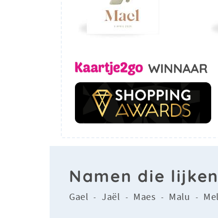
Namen die lijke
Gael
Jaël
Maes
Malu
Me
-
-
-
-