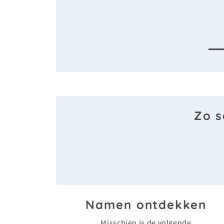
—
Zo s
Namen ontdekken
Misschien is de volgende