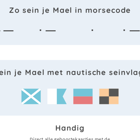
Zo sein je Mael in morsecode
 —
· —
·
· —
ein je Mael met nautische seinvl
Handig
Direct alle geboortekaartjes met de