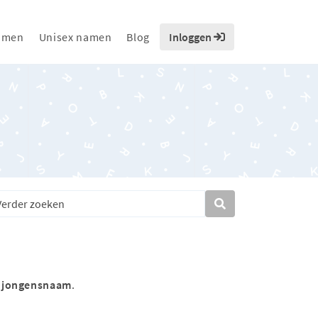
amen
Unisex namen
Blog
Inloggen
s
jongensnaam
.