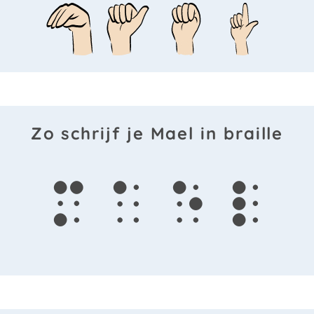
Zo schrijf je Mael in braille
m
a
e
l