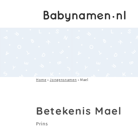
Home
»
Jongensnamen
»
Mael
Betekenis Mael
Prins