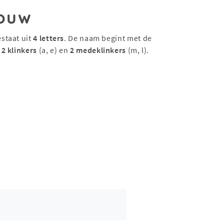
ouw
staat uit
4 letters
. De naam begint met de
t
2 klinkers
(a, e) en
2 medeklinkers
(m, l).