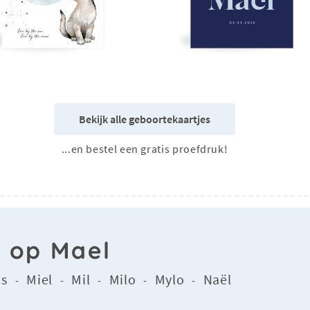
Bekijk alle geboortekaartjes
...en bestel een gratis proefdruk!
n op Mael
ls
Miel
Mil
Milo
Mylo
Naël
-
-
-
-
-