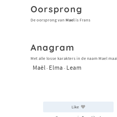
Oorsprong
De oorsprong van
Mael
is Frans
Anagram
Met alle losse karakters in de naam Mael ma
Maël
Elma
Leam
-
-
Like