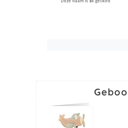
Deze naam is
5
x geliked
Geboo