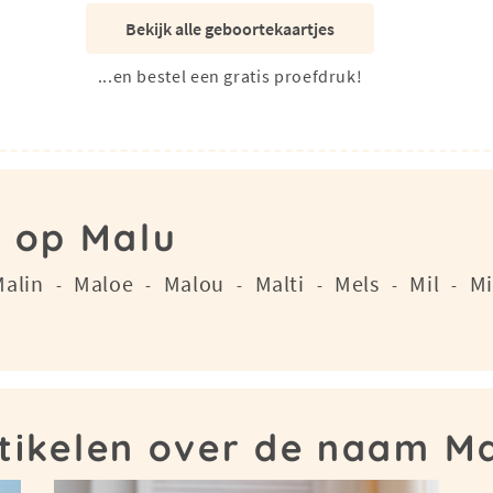
Bekijk alle geboortekaartjes
...en bestel een gratis proefdruk!
n op Malu
Malin
Maloe
Malou
Malti
Mels
Mil
Mi
-
-
-
-
-
-
tikelen over de naam M