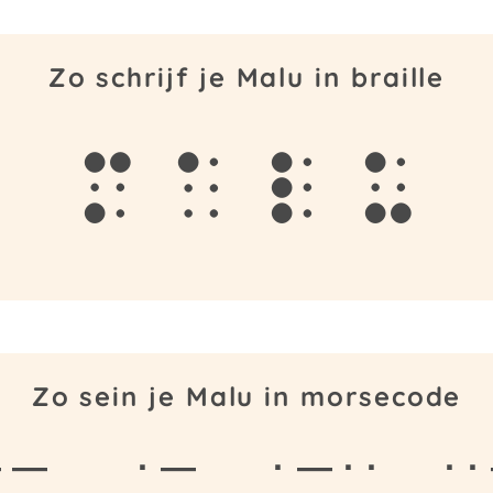
Zo schrijf je Malu in braille
m
a
l
u
Zo sein je Malu in morsecode
 —
· —
· — · ·
· 