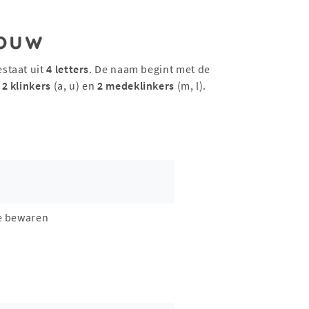
ouw
estaat uit
4 letters
. De naam begint met de
t
2 klinkers
(a, u) en
2 medeklinkers
(m, l).
e bewaren