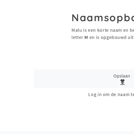
Naamsopb
Malu is een korte naam en b
letter
M
en is opgebouwd ui
Opslaan
Log in om de naam t