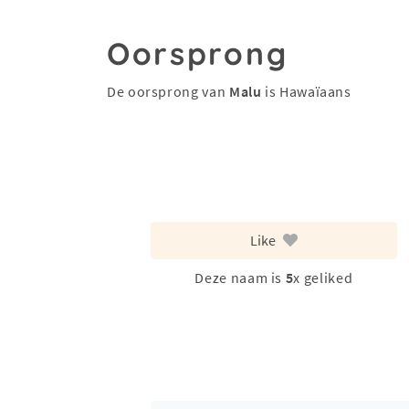
Oorsprong
De oorsprong van
Malu
is Hawaïaans
Like
Deze naam is
5
x geliked