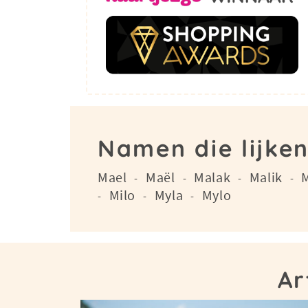
Namen die lijke
Mael
Maël
Malak
Malik
-
-
-
-
Milo
Myla
Mylo
-
-
-
Ar