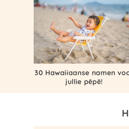
30 Hawaiiaanse namen vo
jullie pēpē!
H