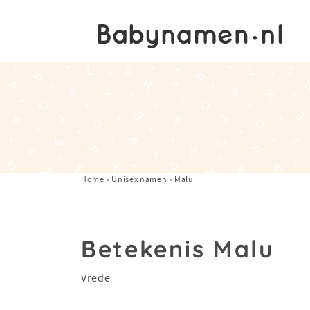
Home
»
Unisex namen
»
Malu
Betekenis Malu
Vrede