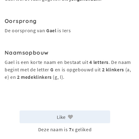
Oorsprong
De oorsprong van
Gael
is Iers
Naamsopbouw
Gael is een korte naam en bestaat uit
4 letters
. De naam
begint met de letter
G
en is opgebouwd uit
2 klinkers
(a,
e) en
2 medeklinkers
(g, l).
Like
Deze naam is
7
x geliked