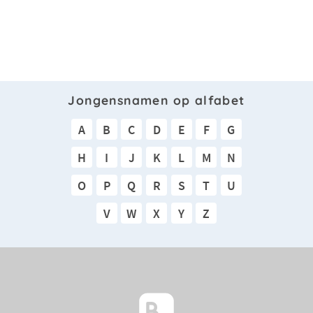
Jongensnamen op alfabet
A
B
C
D
E
F
G
H
I
J
K
L
M
N
O
P
Q
R
S
T
U
V
W
X
Y
Z