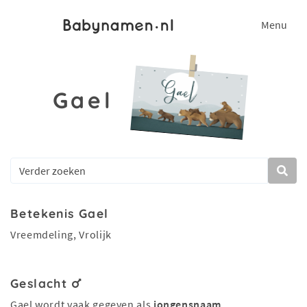
Menu
Gael
Betekenis Gael
Vreemdeling, Vrolijk
Geslacht
Gael wordt vaak gegeven als
jongensnaam
.