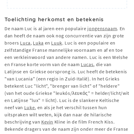
Toelichting herkomst en betekenis
De naam Luc is al jaren een populaire
jongensnaam
. En
dan heeft de naam ook nog concurrentie van zijn grote
broers
Luca
,
Luka
en
Luuk
. Luc is een populaire en
zelfstandige Franse mannelijke voornaam en af ​​en toe
een verkleinwoord van andere namen. Luc is een Welshe
en Franse korte vorm van de naam
Lucas
, die van
Latijnse en Griekse oorsprong is. Luc heeft de betekenis
"van Lucania" (een regio in Zuid-Italië). In het Grieks
betekent Luc "licht", "brenger van licht" of "heldere"
(van het oude Griekse "leukós/λευκός" = helder/licht/wit
en Latijnse "lux" = licht). Luc is de slankere Keltische
neef van
Luke
, en als je het verschil tussen hun
uitspraken wilt weten, kijk dan naar de hilarische
beschrijving van
Kevin
Kline in de film French Kiss.
Bekende dragers van de naam zijn onder meer de Franse