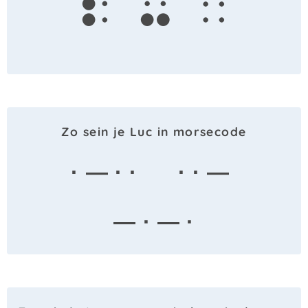
l
u
c
Zo sein je Luc in morsecode
· — · ·
· · —
— · — ·