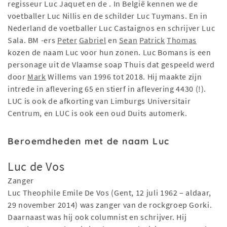
regisseur Luc Jaquet en de . In België kennen we de
voetballer Luc Nillis en de schilder Luc Tuymans. En in
Nederland de voetballer Luc Castaignos en schrijver Luc
Sala. BM -ers
Peter
Gabriel
en
Sean
Patrick
Thomas
kozen de naam Luc voor hun zonen. Luc Bomans is een
personage uit de Vlaamse soap Thuis dat gespeeld werd
door
Mark
Willems van 1996 tot 2018. Hij maakte zijn
intrede in aflevering 65 en stierf in aflevering 4430 (!).
LUC is ook de afkorting van Limburgs Universitair
Centrum, en LUC is ook een oud Duits automerk.
Beroemdheden met de naam Luc
Luc de Vos
Zanger
Luc Theophile Emile De Vos (Gent, 12 juli 1962 – aldaar,
29 november 2014) was zanger van de rockgroep Gorki.
Daarnaast was hij ook columnist en schrijver. Hij