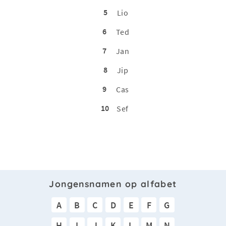
5
Lio
6
Ted
7
Jan
8
Jip
9
Cas
10
Sef
Jongensnamen op alfabet
A
B
C
D
E
F
G
H
I
J
K
L
M
N