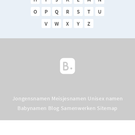
O
P
Q
R
S
T
U
V
W
X
Y
Z
Jongensnamen
Meisjesnamen
Unisex namen
Babynamen Blog
Samenwerken
Sitemap