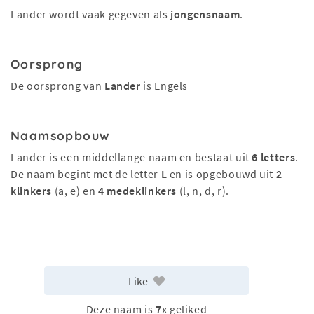
Lander wordt vaak gegeven als
jongensnaam
.
Oorsprong
De oorsprong van
Lander
is Engels
Naamsopbouw
Lander is een middellange naam en bestaat uit
6 letters
.
De naam begint met de letter
L
en is opgebouwd uit
2
klinkers
(a, e) en
4 medeklinkers
(l, n, d, r).
Like
Deze naam is
7
x geliked