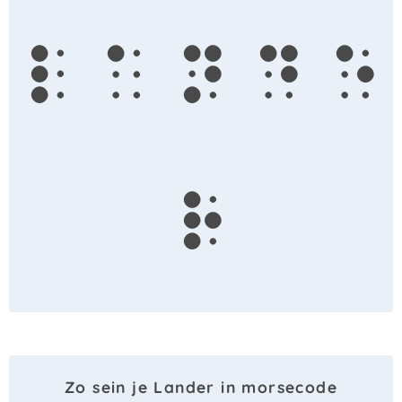
l
a
n
d
e
r
Zo sein je Lander in morsecode