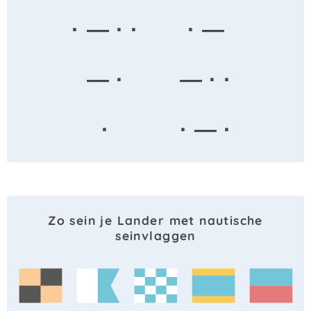
· — · ·
· —
— ·
— · ·
·
· — ·
Zo sein je Lander met nautische
seinvlaggen