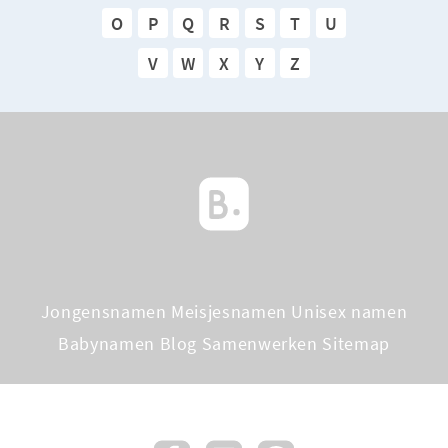
O
P
Q
R
S
T
U
V
W
X
Y
Z
Jongensnamen
Meisjesnamen
Unisex namen
Babynamen Blog
Samenwerken
Sitemap