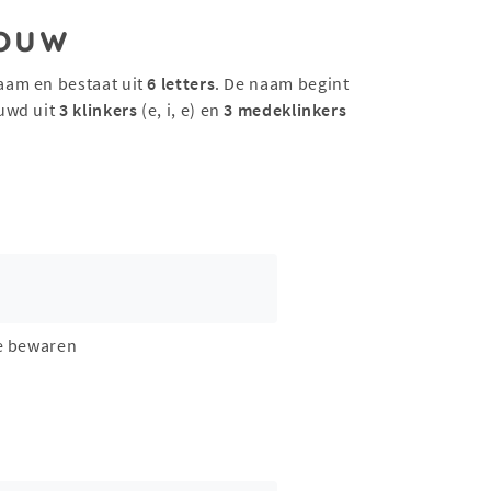
ouw
aam en bestaat uit
6 letters
. De naam begint
uwd uit
3 klinkers
(e, i, e) en
3 medeklinkers
e bewaren