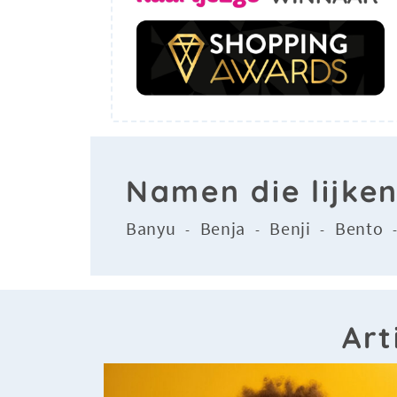
Namen die lijke
Banyu
Benja
Benji
Bento
-
-
-
Art