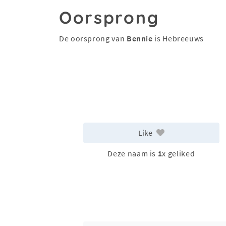
Oorsprong
De oorsprong van
Bennie
is Hebreeuws
Like
Deze naam is
1
x geliked