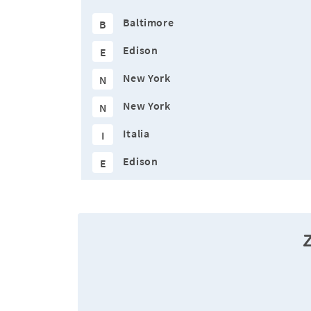
Baltimore
B
Edison
E
New York
N
New York
N
Italia
I
Edison
E