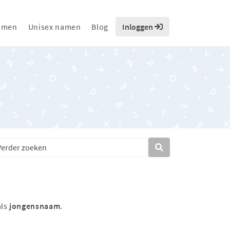
amen
Unisex namen
Blog
Inloggen
als
jongensnaam
.