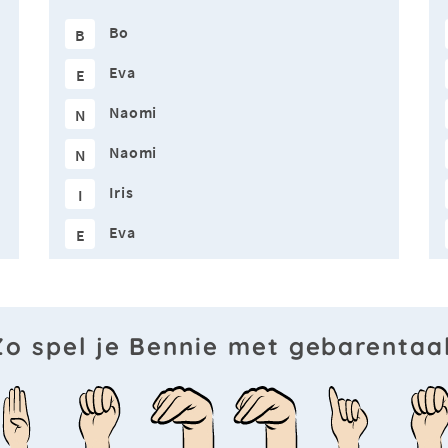
Bo
B
Eva
E
Naomi
N
Naomi
N
Iris
I
Eva
E
Zo spel je Bennie met gebarentaal