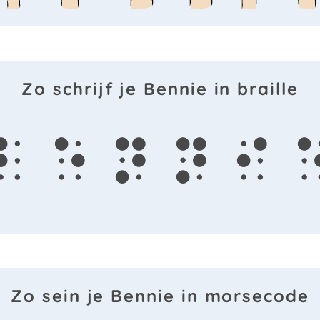
Zo schrijf je Bennie in braille
b
e
n
n
i
Zo sein je Bennie in morsecode