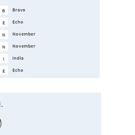
Bravo
B
Echo
E
November
N
November
N
India
I
Echo
E
.