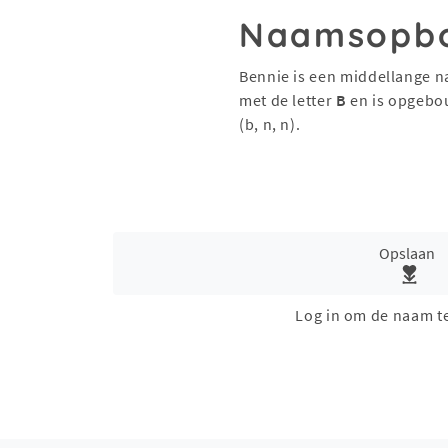
Naamsopb
Bennie is een middellange n
met de letter
B
en is opgebo
(b, n, n).
Opslaan
Log in om de naam t