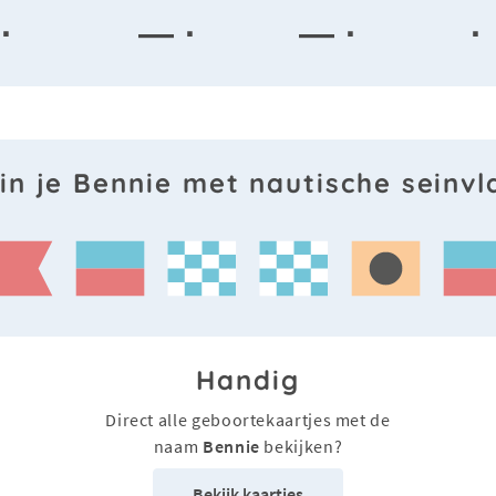
·
— ·
— ·
· 
in je Bennie met nautische seinv
Handig
Direct alle geboortekaartjes met de
naam
Bennie
bekijken?
Bekijk kaartjes