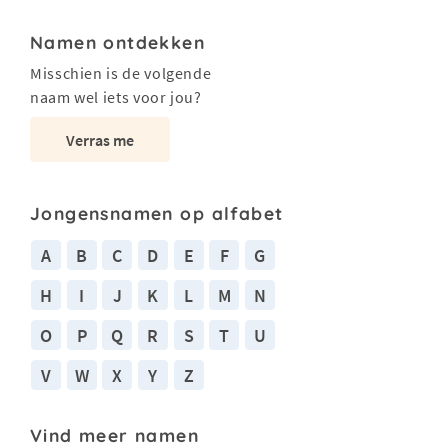
Namen ontdekken
Misschien is de volgende
naam wel iets voor jou?
Verras me
Jongensnamen op alfabet
A
B
C
D
E
F
G
H
I
J
K
L
M
N
O
P
Q
R
S
T
U
V
W
X
Y
Z
Vind meer namen