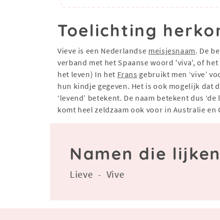
Toelichting herko
Vieve is een Nederlandse
meisjesnaam
. De b
verband met het Spaanse woord 'viva', of het F
het leven) In het
Frans
gebruikt men ‘vive’ voo
hun kindje gegeven. Het is ook mogelijk dat de
‘levend’ betekent. De naam betekent dus ‘de l
komt heel zeldzaam ook voor in Australie en 
Namen die lijke
Lieve
Vive
-