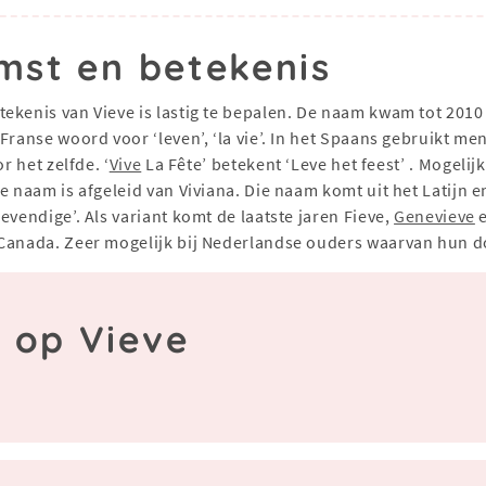
mst en betekenis
etekenis van Vieve is lastig te bepalen. De naam kwam tot 20
ranse woord voor ‘leven’, ‘la vie’. In het Spaans gebruikt men 
r het zelfde. ‘
Vive
La Fête’ betekent ‘Leve het feest’ . Mogeli
 naam is afgeleid van Viviana. Die naam komt uit het Latijn en
evendige’. Als variant komt de laatste jaren Fieve,
Genevieve
e
Canada. Zeer mogelijk bij Nederlandse ouders waarvan hun do
n op Vieve