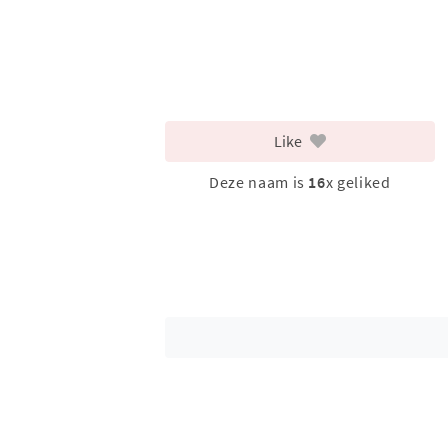
Like
Deze naam is
16
x geliked