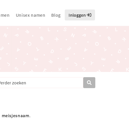
amen
Unisex namen
Blog
Inloggen
s
meisjesnaam
.