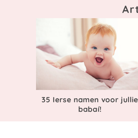
Ar
35 Ierse namen voor julli
babaí!