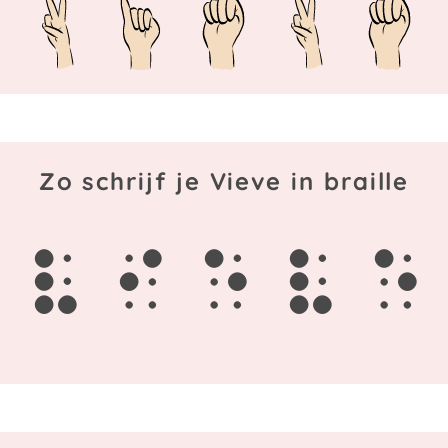
Zo schrijf je Vieve in braille
v
i
e
v
e