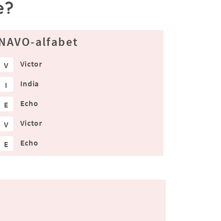
e?
NAVO-alfabet
Victor
V
India
I
Echo
E
Victor
V
Echo
E
.