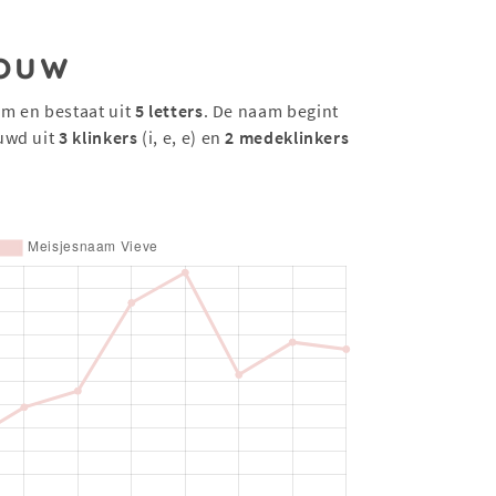
ouw
am en bestaat uit
5 letters
. De naam begint
uwd uit
3 klinkers
(i, e, e) en
2 medeklinkers