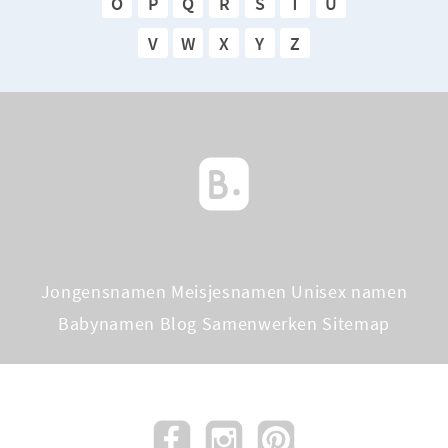
O
P
Q
R
S
T
U
V
W
X
Y
Z
Jongensnamen
Meisjesnamen
Unisex namen
Babynamen Blog
Samenwerken
Sitemap