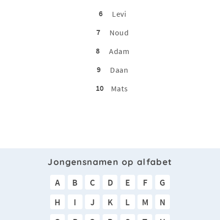
6
Levi
7
Noud
8
Adam
9
Daan
10
Mats
Jongensnamen op alfabet
A
B
C
D
E
F
G
H
I
J
K
L
M
N