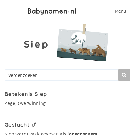
Menu
Siep
Betekenis Siep
Zege, Overwinning
Geslacht
Siep wordt vaak gegeven als
jongensnaam
.