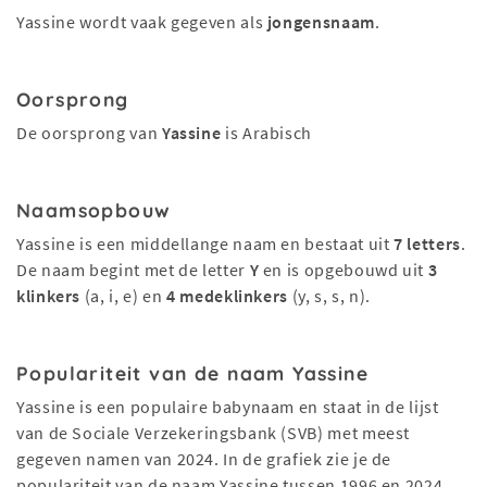
Yassine wordt vaak gegeven als
jongensnaam
.
Oorsprong
De oorsprong van
Yassine
is Arabisch
Naamsopbouw
Yassine is een middellange naam en bestaat uit
7 letters
.
De naam begint met de letter
Y
en is opgebouwd uit
3
klinkers
(a, i, e) en
4 medeklinkers
(y, s, s, n).
Populariteit van de naam Yassine
Yassine is een populaire babynaam en staat in de lijst
van de Sociale Verzekeringsbank (SVB) met meest
gegeven namen van 2024. In de grafiek zie je de
populariteit van de naam Yassine tussen 1996 en 2024.