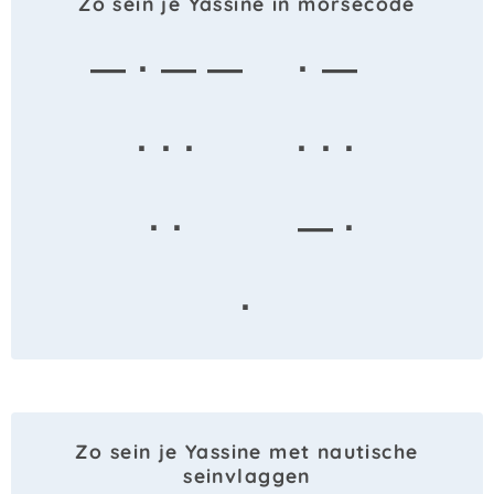
Zo sein je Yassine in morsecode
— · — —
· —
· · ·
· · ·
· ·
— ·
·
Zo sein je Yassine met nautische
seinvlaggen