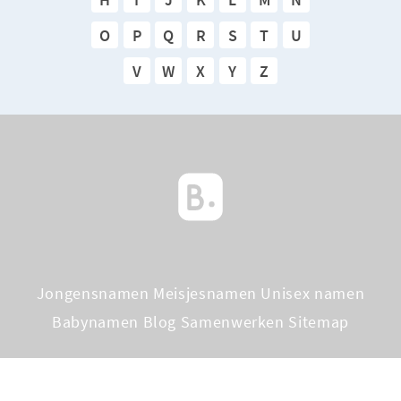
O
P
Q
R
S
T
U
V
W
X
Y
Z
Jongensnamen
Meisjesnamen
Unisex namen
Babynamen Blog
Samenwerken
Sitemap