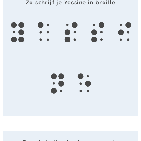
Zo schrijf je Yassine in braille
y
a
s
s
i
n
e