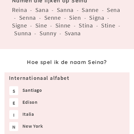
Namen die lijken op Seina
Reina
Sana
Sanna
Sanne
Sena
-
-
-
-
Senna
Senne
Sien
Signa
-
-
-
-
-
Signe
Sine
Sinne
Stina
Stine
-
-
-
-
-
Sunna
Sunny
Svana
-
-
Hoe spel ik de naam Seina?
Internationaal alfabet
Santiago
S
Edison
E
Italia
I
New York
N