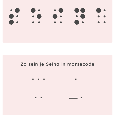
s
e
i
n
a
Zo sein je Seina in morsecode
· · ·
·
· ·
— ·