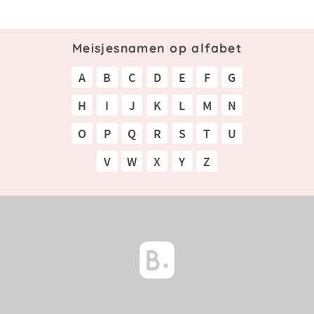
Meisjesnamen op alfabet
A
B
C
D
E
F
G
H
I
J
K
L
M
N
O
P
Q
R
S
T
U
V
W
X
Y
Z