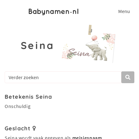
Menu
Seina
Betekenis Seina
Onschuldig
Geslacht
Seina wordt vaak gegeven als
meisjesnaam
.