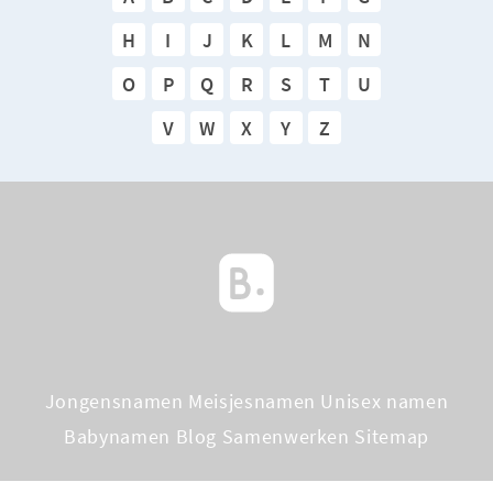
H
I
J
K
L
M
N
O
P
Q
R
S
T
U
V
W
X
Y
Z
Jongensnamen
Meisjesnamen
Unisex namen
Babynamen Blog
Samenwerken
Sitemap