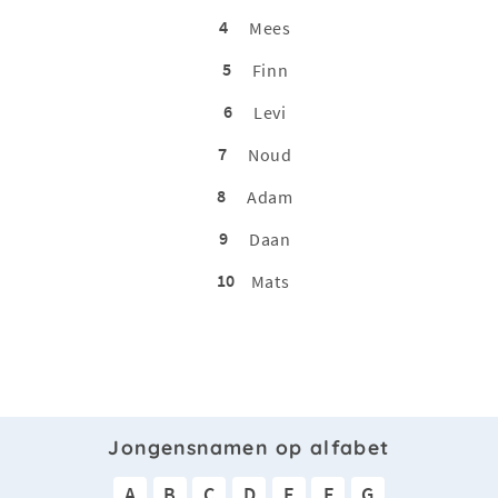
4
Mees
5
Finn
6
Levi
7
Noud
8
Adam
9
Daan
10
Mats
Jongensnamen op alfabet
A
B
C
D
E
F
G