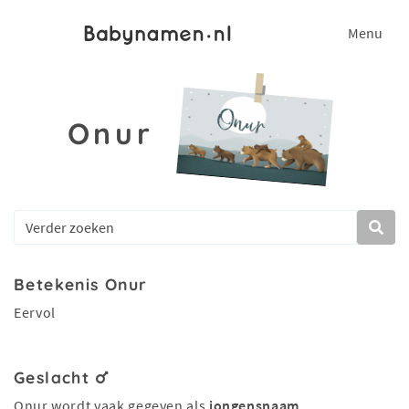
Menu
Onur
Betekenis Onur
Eervol
Geslacht
Onur wordt vaak gegeven als
jongensnaam
.