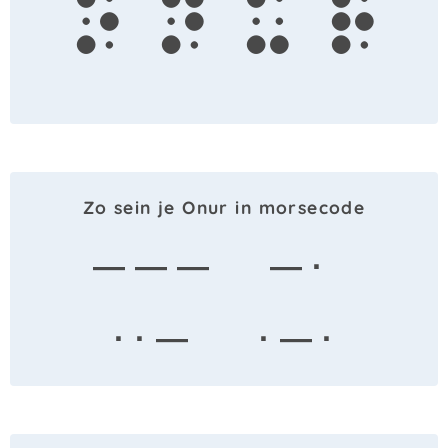
o
n
u
r
Zo sein je Onur in morsecode
— — —
— ·
· · —
· — ·