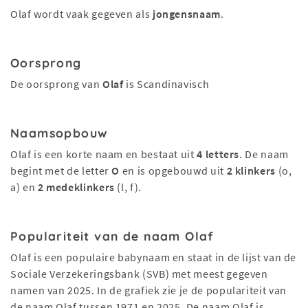
Olaf wordt vaak gegeven als
jongensnaam
.
Oorsprong
De oorsprong van
Olaf
is Scandinavisch
Naamsopbouw
Olaf is een korte naam en bestaat uit
4 letters
. De naam
begint met de letter
O
en is opgebouwd uit
2 klinkers
(o,
a) en
2 medeklinkers
(l, f).
Populariteit van de naam Olaf
Olaf is een populaire babynaam en staat in de lijst van de
Sociale Verzekeringsbank (SVB) met meest gegeven
namen van 2025. In de grafiek zie je de populariteit van
de naam Olaf tussen 1971 en 2025. De naam Olaf is