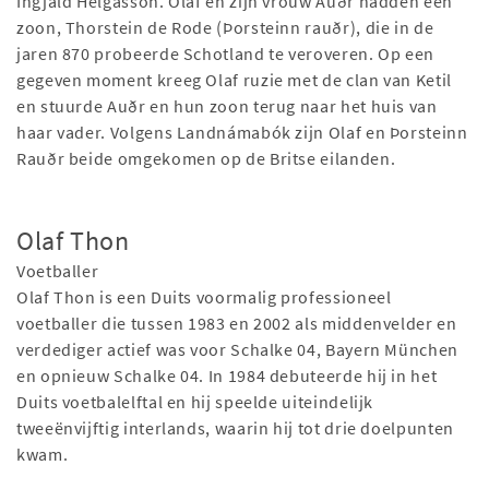
Ingjald Helgasson. Olaf en zijn vrouw Auðr hadden een
zoon, Thorstein de Rode (Þorsteinn rauðr), die in de
jaren 870 probeerde Schotland te veroveren. Op een
gegeven moment kreeg Olaf ruzie met de clan van Ketil
en stuurde Auðr en hun zoon terug naar het huis van
haar vader. Volgens Landnámabók zijn Olaf en Þorsteinn
Rauðr beide omgekomen op de Britse eilanden.
Olaf Thon
Voetballer
Olaf Thon is een Duits voormalig professioneel
voetballer die tussen 1983 en 2002 als middenvelder en
verdediger actief was voor Schalke 04, Bayern München
en opnieuw Schalke 04. In 1984 debuteerde hij in het
Duits voetbalelftal en hij speelde uiteindelijk
tweeënvijftig interlands, waarin hij tot drie doelpunten
kwam.