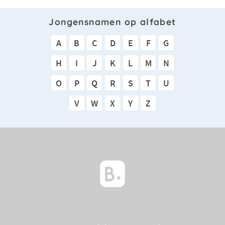
Jongensnamen op alfabet
A
B
C
D
E
F
G
H
I
J
K
L
M
N
O
P
Q
R
S
T
U
V
W
X
Y
Z