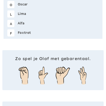
Oscar
O
Lima
L
Alfa
A
Foxtrot
F
Zo spel je Olaf met gebarentaal.