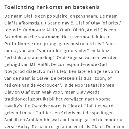
Toelichting herkomst en betekenis
De naam Olaf is een populaire
jongensnaam
. De naam
Olaf is afkomstig uit Scandinavië. Olaf of Olav (of Brits /
ˈoʊlæf/; Oudnoors: Áleifr, Ólafr, Óleifr, Anleifr) is een
Scandinavische voornaam. Het is vermoedelijk van
Proto-Noorse oorsprong, gereconstrueerd als * Anu-
laibaz, van anu "voorouder, grootvader" en laibaz
"erfstuk, afstammeling". Oud-Engelse vormen worden
getuigd van lāf, Anlāf. De corresponderende Oud
Novgorod dialectvorm is Uleb. Een latere Engelse vorm
van de naam is Olave. De betekenis is dus "zoon, of
relikwie van de voorouder". In de Noorse taal komen
Olav en Olaf even vaak voor, maar Olav wordt
traditioneel gebruikt bij het verwijzen naar Noorse
royalty's. De Zweedse vorm is Olov of
Olof
. Het werd
geleend in het Oud-Iers en Schots met de spellingen
Amlaíb en Amhlaoibh, wat aanleiding gaf tot de moderne
versie Aulay. De naam is gelatiniseerd als Olaus. De naam