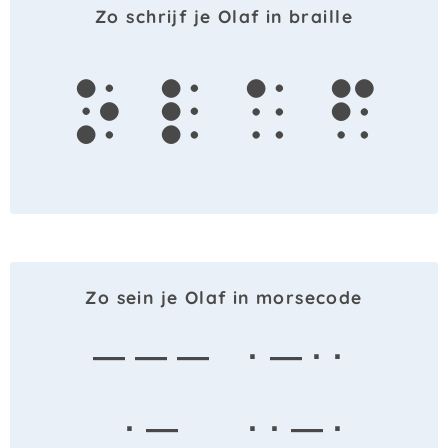
Zo schrijf je Olaf in braille
o
l
a
f
Zo sein je Olaf in morsecode
— — —
· — · ·
· —
· · — ·