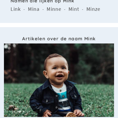
Namen die lijken op Mink
Link
Mina
Minne
Mint
Minze
-
-
-
-
Artikelen over de naam Mink