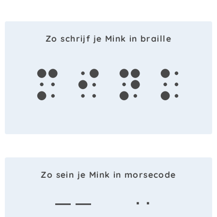
Zo schrijf je Mink in braille
m
i
n
k
Zo sein je Mink in morsecode
— —
· ·