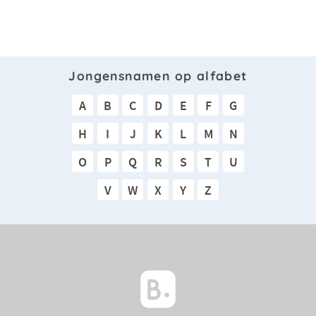
Jongensnamen op alfabet
A
B
C
D
E
F
G
H
I
J
K
L
M
N
O
P
Q
R
S
T
U
V
W
X
Y
Z