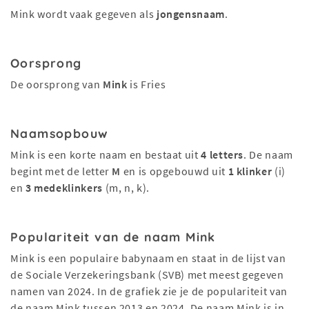
Mink wordt vaak gegeven als
jongensnaam
.
Oorsprong
De oorsprong van
Mink
is Fries
Naamsopbouw
Mink is een korte naam en bestaat uit
4 letters
. De naam
begint met de letter
M
en is opgebouwd uit
1 klinker
(i)
en
3 medeklinkers
(m, n, k).
Populariteit van de naam Mink
Mink is een populaire babynaam en staat in de lijst van
de Sociale Verzekeringsbank (SVB) met meest gegeven
namen van 2024. In de grafiek zie je de populariteit van
de naam Mink tussen 2013 en 2024. De naam Mink is in