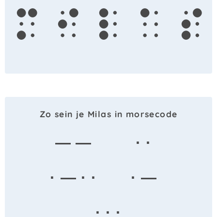
m
i
l
a
s
Zo sein je Milas in morsecode
— —
· ·
· — · ·
· —
· · ·