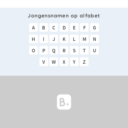
Jongensnamen op alfabet
A
B
C
D
E
F
G
H
I
J
K
L
M
N
O
P
Q
R
S
T
U
V
W
X
Y
Z