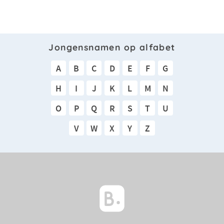
Jongensnamen op alfabet
A
B
C
D
E
F
G
H
I
J
K
L
M
N
O
P
Q
R
S
T
U
V
W
X
Y
Z