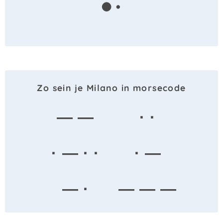
Zo sein je Milano in morsecode
— —
· ·
· — · ·
· —
— ·
— — —