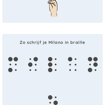
Zo schrijf je Milano in braille
m
i
l
a
n
o