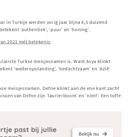
r in Turkije werden vorig jaar bijna 6,5 duizend
etekent ‘authentiek’, ‘puur’ en ‘honing’.
van 2021 mét betekenis
.
lairste Turkse meisjesnamen is. Want Asya klinkt
etekent ‘wederopstanding’, ‘bedachtzaam’ en ‘Azië’.
kse meisjesnamen. Defne klinkt aan de ene kant zacht
nissen van Defne zijn ‘laurierboom’ en ‘nimf’. Een toffe