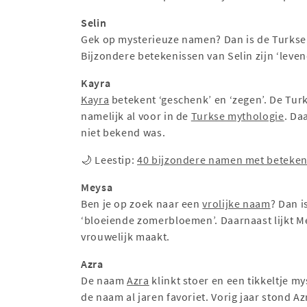
Selin
Gek op mysterieuze namen? Dan is de Turks
Bijzondere betekenissen van Selin zijn ‘leven
Kayra
Kayra
betekent ‘geschenk’ en ‘zegen’. De Tur
namelijk al voor in de
Turkse mythologie
. Da
niet bekend was.
🌙 Leestip:
40 bijzondere namen met beteken
Meysa
Ben je op zoek naar een
vrolijke naam
? Dan i
‘bloeiende zomerbloemen’. Daarnaast lijkt M
vrouwelijk maakt.
Azra
De naam
Azra
klinkt stoer en een tikkeltje my
de naam al jaren favoriet. Vorig jaar stond 