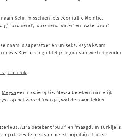
e naam
Selin
misschien iets voor jullie kleintje.
dig’, ‘bruisend’, ‘stromend water’ en ‘waterbron’.
kse naam is superstoer én uniseks. Kayra kwam
arin was Kayra een goddelijk figuur van wie het gender
is geschenk
.
s
Meysa
een mooie optie. Meysa betekent namelijk
eysa op het woord ‘meisje’, wat de naam lekker
sterieus. Azra betekent ‘puur’ en ‘maagd’. In Turkije is
Azra op de zesde plek van meest populaire Turkse