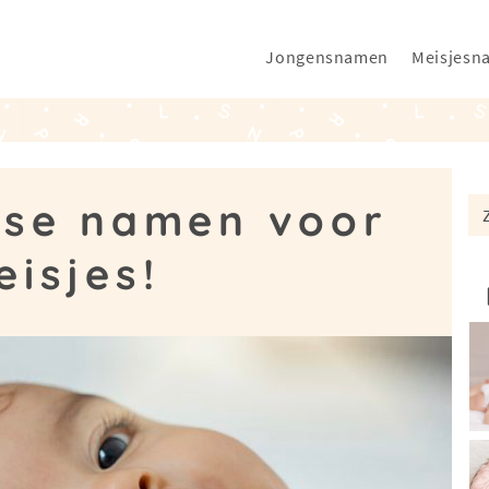
Jongensnamen
Meisjesn
kse namen voor
isjes!