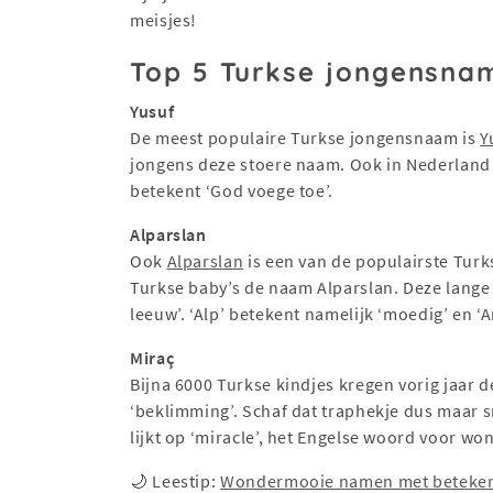
meisjes!
Top 5 Turkse jongensna
Yusuf
De meest populaire Turkse jongensnaam is
Y
jongens deze stoere naam. Ook in Nederland 
betekent ‘God voege toe’.
Alparslan
Ook
Alparslan
is een van de populairste Turk
Turkse baby’s de naam Alparslan. Deze lange
leeuw’. ‘Alp’ betekent namelijk ‘moedig’ en ‘A
Miraç
Bijna 6000 Turkse kindjes kregen vorig jaar 
‘beklimming’. Schaf dat traphekje dus maar s
lijkt op ‘miracle’, het Engelse woord voor w
🌙 Leestip:
Wondermooie namen met beteken