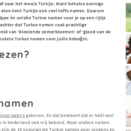
 af naar het mooie Turkije. Want behalve zonnige
k eten kent Turkije ook veel toffe namen. Daarom
ippe én unieke Turkse namen voor je op een rijtje
achter dat Turkse namen vaak prachtige
eeld van ‘bloeiende zomerbloemen’ of ‘gloed van de
rleukste Turkse namen voor jullie bebeğin.
lezen?
 namen
ljoen baby’s
geboren. En dat betekent dat er héél veel
 in Nederland ook vrij bekend. Maar andere namen
t zijn de 10 populairste Turkse namen voor jongens en