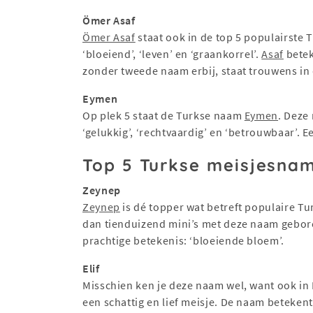
Ömer Asaf
Ömer Asaf
staat ook in de top 5 populairst
‘bloeiend’, ‘leven’ en ‘graankorrel’.
Asaf
betek
zonder tweede naam erbij, staat trouwens in
Eymen
Op plek 5 staat de Turkse naam
Eymen
. Deze
‘gelukkig’, ‘rechtvaardig’ en ‘betrouwbaar’. 
Top 5 Turkse meisjesna
Zeynep
Zeynep
is dé topper wat betreft populaire Tu
dan tienduizend mini’s met deze naam gebor
prachtige betekenis: ‘bloeiende bloem’.
Elif
Misschien ken je deze naam wel, want ook in
een schattig en lief meisje. De naam betekent 