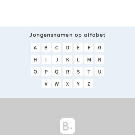
Jongensnamen op alfabet
A
B
C
D
E
F
G
H
I
J
K
L
M
N
O
P
Q
R
S
T
U
V
W
X
Y
Z