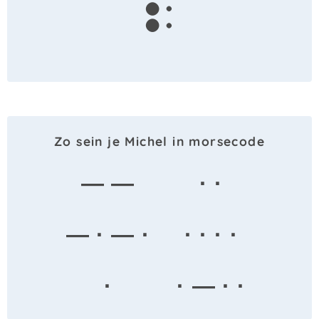
l
Zo sein je Michel in morsecode
— —
· ·
— · — ·
· · · ·
·
· — · ·