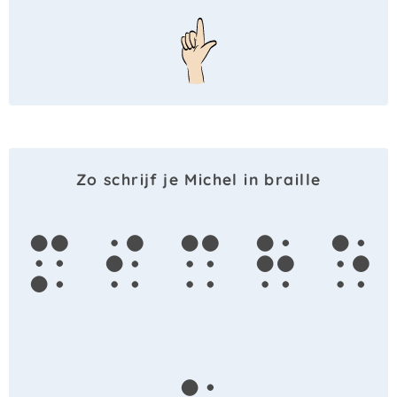
Zo schrijf je Michel in braille
m
i
c
h
e