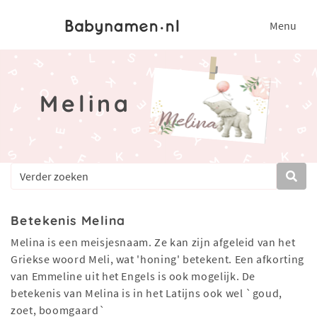
Menu
Melina
Betekenis Melina
Melina is een meisjesnaam. Ze kan zijn afgeleid van het
Griekse woord Meli, wat 'honing' betekent. Een afkorting
van Emmeline uit het Engels is ook mogelijk. De
betekenis van Melina is in het Latijns ook wel `goud,
zoet, boomgaard`