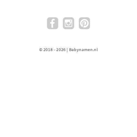
© 2018 - 2026 | Babynamen.nl