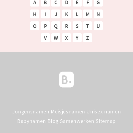
A
B
C
D
E
F
G
H
I
J
K
L
M
N
O
P
Q
R
S
T
U
V
W
X
Y
Z
Jongensnamen
Meisjesnamen
Unisex namen
Babynamen Blog
Samenwerken
Sitemap