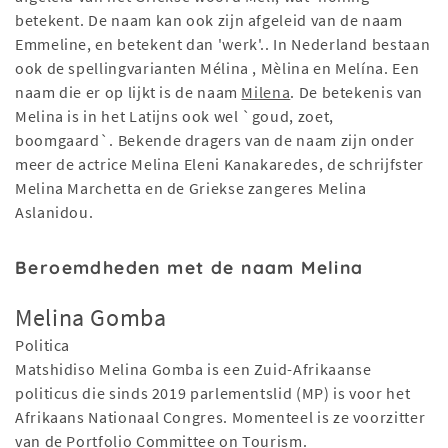
betekent. De naam kan ook zijn afgeleid van de naam
Emmeline, en betekent dan 'werk'.. In Nederland bestaan
ook de spellingvarianten Mélina , Mèlina en Melína. Een
naam die er op lijkt is de naam
Milena
. De betekenis van
Melina is in het Latijns ook wel `goud, zoet,
boomgaard`. Bekende dragers van de naam zijn onder
meer de actrice Melina Eleni Kanakaredes, de schrijfster
Melina Marchetta en de Griekse zangeres Melina
Aslanidou.
Beroemdheden met de naam Melina
Melina Gomba
Politica
Matshidiso Melina Gomba is een Zuid-Afrikaanse
politicus die sinds 2019 parlementslid (MP) is voor het
Afrikaans Nationaal Congres. Momenteel is ze voorzitter
van de Portfolio Committee on Tourism.