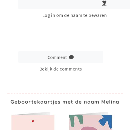
Log in om de naam te bewaren
Comment
Bekijk de comments
Geboortekaartjes met de naam Melina