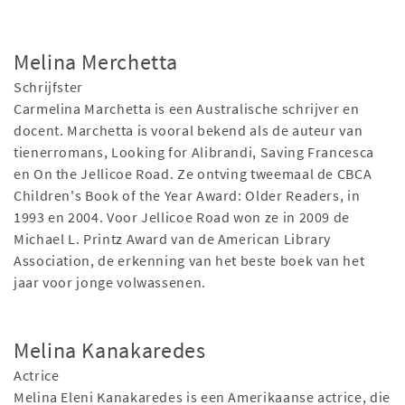
Melina Merchetta
Schrijfster
Carmelina Marchetta is een Australische schrijver en
docent. Marchetta is vooral bekend als de auteur van
tienerromans, Looking for Alibrandi, Saving Francesca
en On the Jellicoe Road. Ze ontving tweemaal de CBCA
Children's Book of the Year Award: Older Readers, in
1993 en 2004. Voor Jellicoe Road won ze in 2009 de
Michael L. Printz Award van de American Library
Association, de erkenning van het beste boek van het
jaar voor jonge volwassenen.
Melina Kanakaredes
Actrice
Melina Eleni Kanakaredes is een Amerikaanse actrice, die