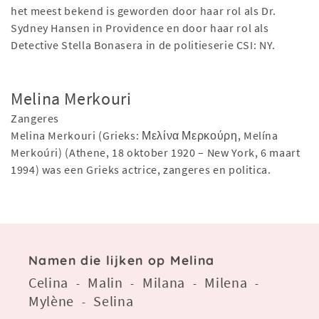
het meest bekend is geworden door haar rol als Dr.
Sydney Hansen in Providence en door haar rol als
Detective Stella Bonasera in de politieserie CSI: NY.
Melina Merkouri
Zangeres
Melina Merkouri (Grieks: Μελίνα Μερκούρη, Melína
Merkoúri) (Athene, 18 oktober 1920 – New York, 6 maart
1994) was een Grieks actrice, zangeres en politica.
Namen die lijken op Melina
Celina
Malin
Milana
Milena
-
-
-
-
Mylène
Selina
-