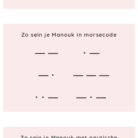
Zo sein je Manouk in morsecode
— —
· —
— ·
— — —
· · —
— · —
Zo sein je Manouk met nautische