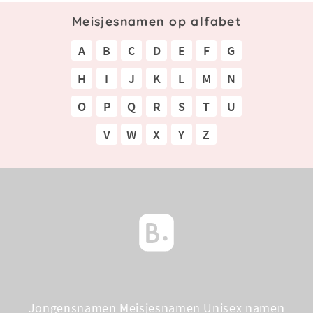
Meisjesnamen op alfabet
A
B
C
D
E
F
G
H
I
J
K
L
M
N
O
P
Q
R
S
T
U
V
W
X
Y
Z
Jongensnamen
Meisjesnamen
Unisex namen