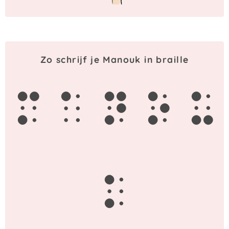
Zo schrijf je Manouk in braille
m
a
n
o
u
k