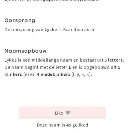
Oorsprong
De oorsprong van
Lykke
is Scandinavisch
Naamsopbouw
Lykke is een middellange naam en bestaat uit
5 letters
.
De naam begint met de letter
L
en is opgebouwd uit
1
klinkers
(e) en
4 medeklinkers
(l, y, k, k).
Like
Deze naam is
4
x geliked