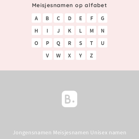
Meisjesnamen op alfabet
A
B
C
D
E
F
G
H
I
J
K
L
M
N
O
P
Q
R
S
T
U
V
W
X
Y
Z
Jongensnamen
Meisjesnamen
Unisex namen