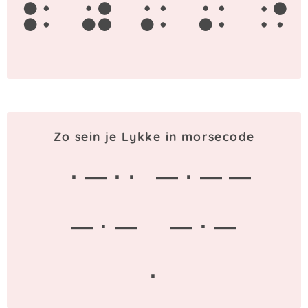
l
y
k
k
e
Zo sein je Lykke in morsecode
· — · ·
— · — —
— · —
— · —
·