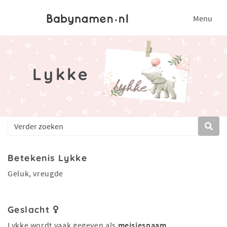
Menu
Lykke
Betekenis Lykke
Geluk, vreugde
Geslacht
Lykke wordt vaak gegeven als
meisjesnaam
.