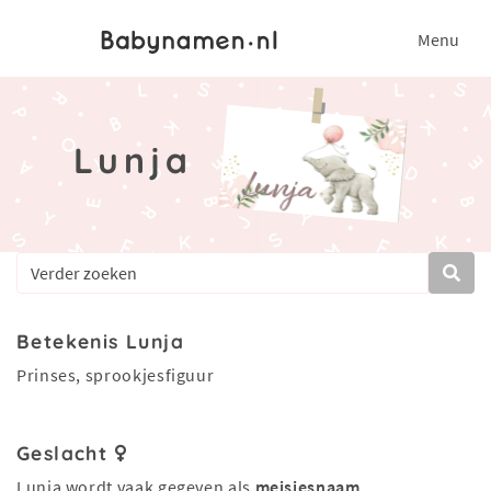
Menu
Lunja
Betekenis Lunja
Prinses, sprookjesfiguur
Geslacht
Lunja wordt vaak gegeven als
meisjesnaam
.