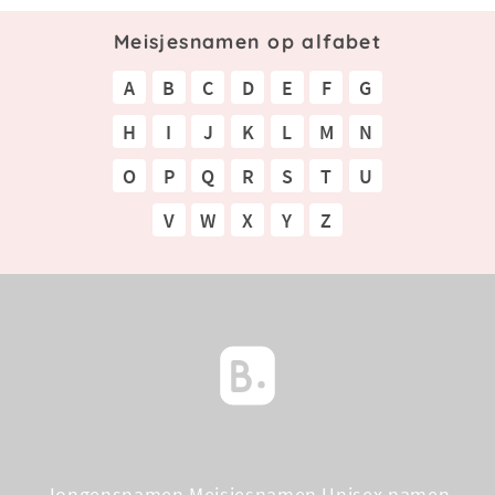
Meisjesnamen op alfabet
A
B
C
D
E
F
G
H
I
J
K
L
M
N
O
P
Q
R
S
T
U
V
W
X
Y
Z
Jongensnamen
Meisjesnamen
Unisex namen