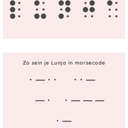
l
u
n
j
a
Zo sein je Lunja in morsecode
· — · ·
· · —
— ·
· — — —
· —