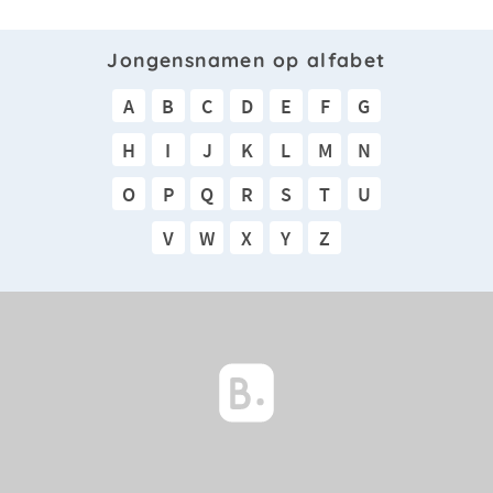
Jongensnamen op alfabet
A
B
C
D
E
F
G
H
I
J
K
L
M
N
O
P
Q
R
S
T
U
V
W
X
Y
Z