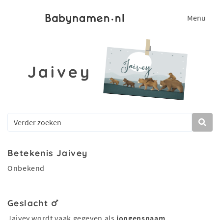
Menu
Jaivey
Betekenis Jaivey
Onbekend
Geslacht
Jaivey wordt vaak gegeven als
jongensnaam
.