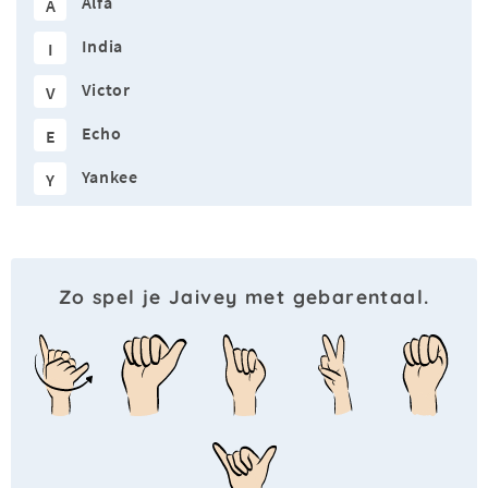
Alfa
A
India
I
Victor
V
Echo
E
Yankee
Y
Zo spel je Jaivey met gebarentaal.