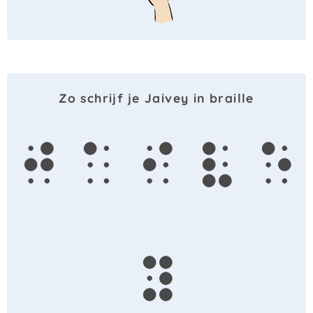
Zo schrijf je Jaivey in braille
j
a
i
v
e
y