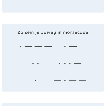
Zo sein je Jaivey in morsecode
· — — —
· —
· ·
· · · —
·
— · — —