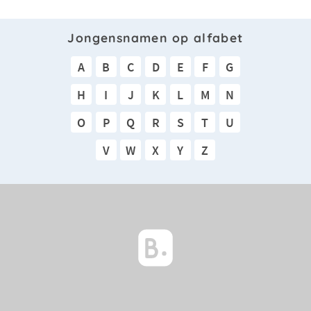
Jongensnamen op alfabet
A
B
C
D
E
F
G
H
I
J
K
L
M
N
O
P
Q
R
S
T
U
V
W
X
Y
Z