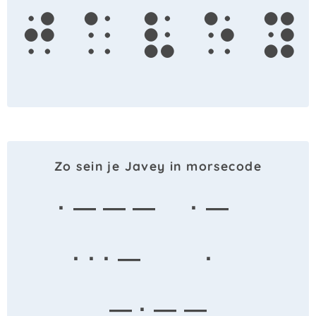
j
a
v
e
y
Zo sein je Javey in morsecode
· — — —
· —
· · · —
·
— · — —