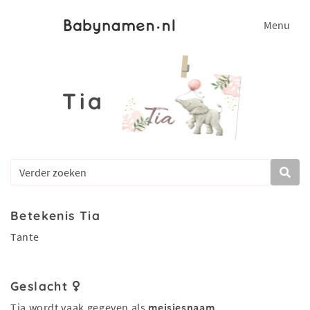
Menu
Tia
Betekenis Tia
Tante
Geslacht
Tia wordt vaak gegeven als
meisjesnaam
.