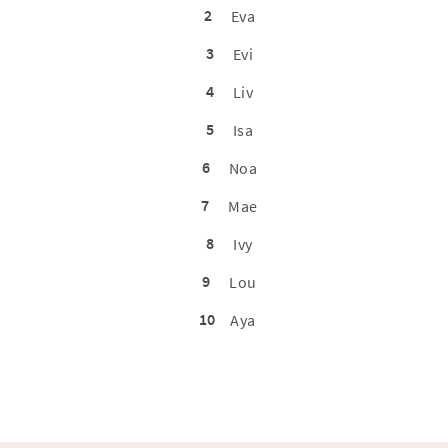
2
Eva
3
Evi
4
Liv
5
Isa
6
Noa
7
Mae
8
Ivy
9
Lou
10
Aya