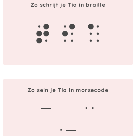
Zo schrijf je Tia in braille
t
i
a
Zo sein je Tia in morsecode
—
· ·
· —