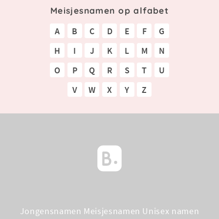
Meisjesnamen op alfabet
A
B
C
D
E
F
G
H
I
J
K
L
M
N
O
P
Q
R
S
T
U
V
W
X
Y
Z
Jongensnamen
Meisjesnamen
Unisex namen