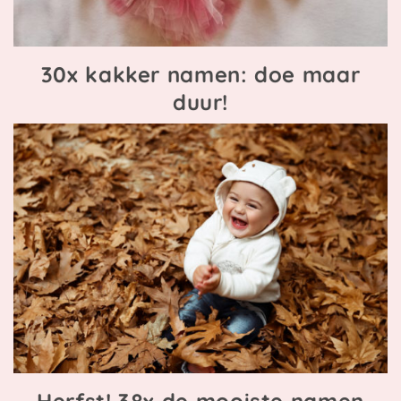
30x kakker namen: doe maar
duur!
Herfst! 38x de mooiste namen