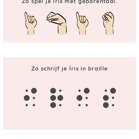
Zo spel je Íris met gebarentaal.
Zo schrijf je Íris in braille
i
r
i
s