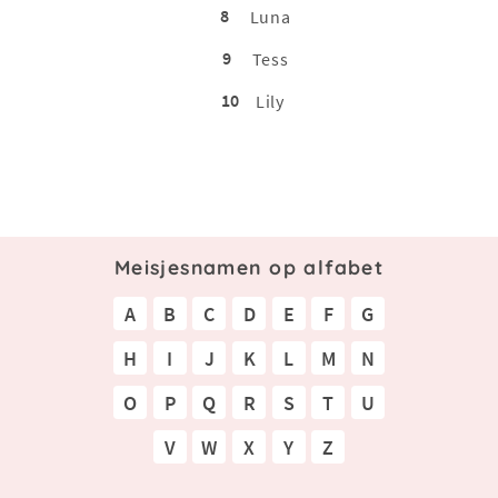
8
Luna
9
Tess
10
Lily
Meisjesnamen op alfabet
A
B
C
D
E
F
G
H
I
J
K
L
M
N
O
P
Q
R
S
T
U
V
W
X
Y
Z