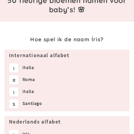
50 fleurige bloemen namen voor
baby’s! 🌸
Hoe spel ik de naam Íris?
Internationaal alfabet
Italia
I
Roma
R
Italia
I
Santiago
S
Nederlands alfabet
Iris