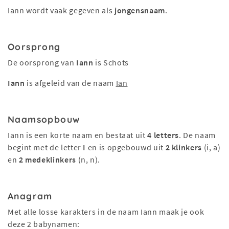
Iann wordt vaak gegeven als
jongensnaam
.
Oorsprong
De oorsprong van
Iann
is Schots
Iann
is afgeleid van de naam
Ian
Naamsopbouw
Iann is een korte naam en bestaat uit
4 letters
. De naam
begint met de letter
I
en is opgebouwd uit
2 klinkers
(i, a)
en
2 medeklinkers
(n, n).
Anagram
Met alle losse karakters in de naam Iann maak je ook
deze 2 babynamen: