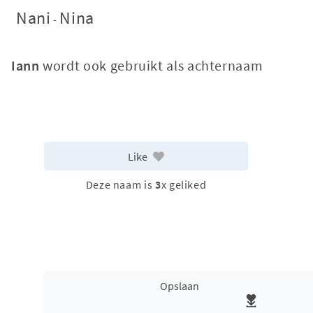
Nani
Nina
-
Iann
wordt ook gebruikt als achternaam
Like
Deze naam is
3
x geliked
Opslaan