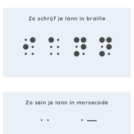
Zo schrijf je Iann in braille
i
a
n
n
Zo sein je Iann in morsecode
· ·
· —