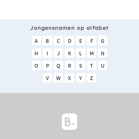
Jongensnamen op alfabet
A
B
C
D
E
F
G
H
I
J
K
L
M
N
O
P
Q
R
S
T
U
V
W
X
Y
Z