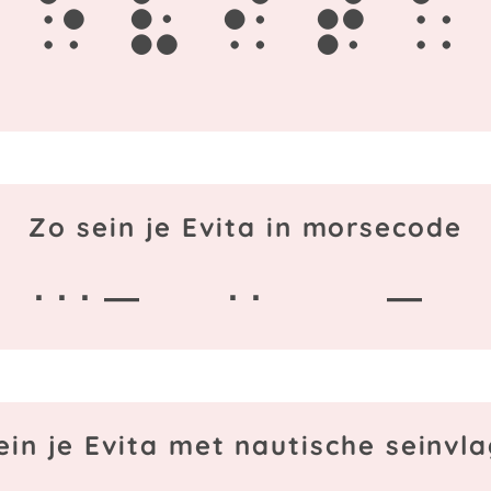
e
v
i
t
a
Zo sein je Evita in morsecode
· · · —
· ·
—
ein je Evita met nautische seinvl