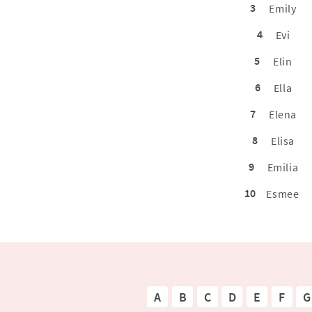
3
Emily
4
Evi
5
Elin
6
Ella
7
Elena
8
Elisa
9
Emilia
10
Esmee
A
B
C
D
E
F
G