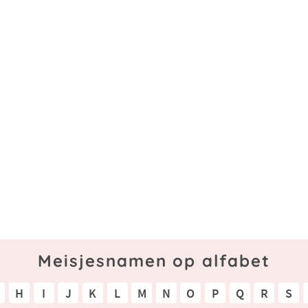
Meisjesnamen op alfabet
H
I
J
K
L
M
N
O
P
Q
R
S