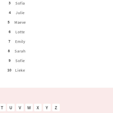
3
Sofia
4
Julie
5
Maeve
6
Lotte
7
Emily
8
Sarah
9
Sofie
10
Lieke
T
U
V
W
X
Y
Z