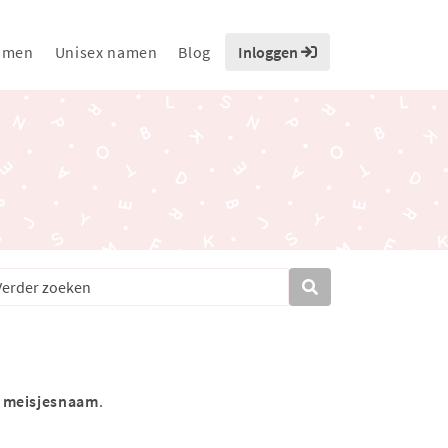
amen
Unisex namen
Blog
Inloggen
s
meisjesnaam
.