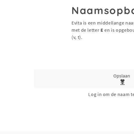
Naamsopb
Evita is een middellange naa
met de letter
E
en is opgebo
(v, t).
Opslaan
Log in om de naam t