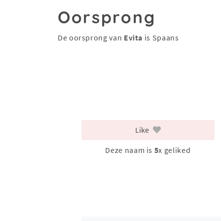
Oorsprong
De oorsprong van
Evita
is Spaans
Like
Deze naam is
5
x geliked