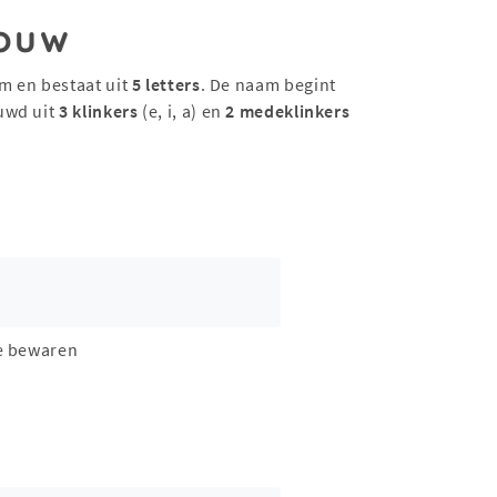
ouw
m en bestaat uit
5 letters
. De naam begint
uwd uit
3 klinkers
(e, i, a) en
2 medeklinkers
e bewaren