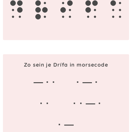
d
r
i
f
a
Zo sein je Drífa in morsecode
— · ·
· — ·
· ·
· · — ·
· —