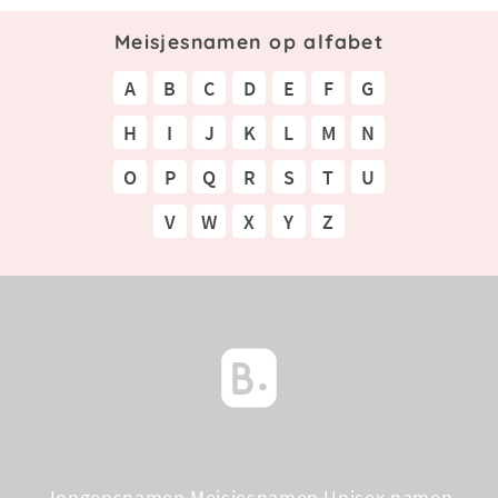
Meisjesnamen op alfabet
A
B
C
D
E
F
G
H
I
J
K
L
M
N
O
P
Q
R
S
T
U
V
W
X
Y
Z
Jongensnamen
Meisjesnamen
Unisex namen