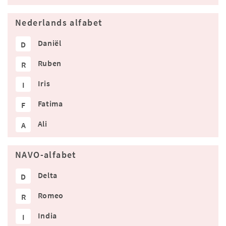
Nederlands alfabet
Daniël
D
Ruben
R
Iris
I
Fatima
F
Ali
A
NAVO-alfabet
Delta
D
Romeo
R
India
I