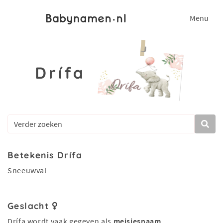
Menu
Drífa
Betekenis Drífa
Sneeuwval
Geslacht
Drífa wordt vaak gegeven als
meisjesnaam
.