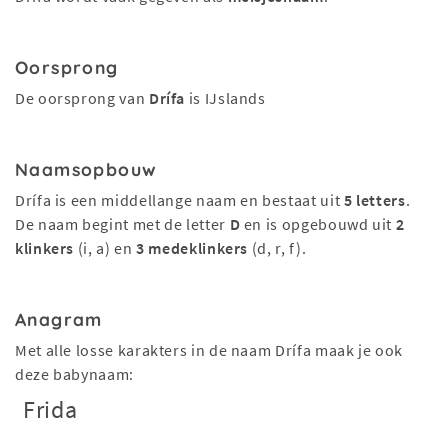
Oorsprong
De oorsprong van
Drífa
is IJslands
Naamsopbouw
Drífa is een middellange naam en bestaat uit
5 letters
.
De naam begint met de letter
D
en is opgebouwd uit
2
klinkers
(i, a) en
3 medeklinkers
(d, r, f).
Anagram
Met alle losse karakters in de naam Drífa maak je ook
deze babynaam:
Frida