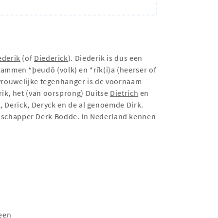
ederik
(of
Diederick
). Diederik is dus een
ammen *þeudô (volk) en *rîk(i)a (heerser of
s vrouwelijke tegenhanger is de voornaam
rik, het (van oorsprong) Duitse
Dietrich
en
, Derick, Deryck en de al genoemde Dirk.
nschapper Derk Bodde. In Nederland kennen
 een