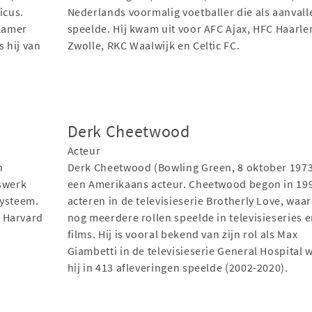
icus.
Nederlands voormalig voetballer die als aanvall
 Kamer
speelde. Hij kwam uit voor AFC Ajax, HFC Haarle
 hij van
Zwolle, RKC Waalwijk en Celtic FC.
Derk Cheetwood
Acteur
n
Derk Cheetwood (Bowling Green, 8 oktober 1973
rswerk
een Amerikaans acteur. Cheetwood begon in 19
systeem.
acteren in de televisieserie Brotherly Love, waar
 Harvard
nog meerdere rollen speelde in televisieseries 
films. Hij is vooral bekend van zijn rol als Max
Giambetti in de televisieserie General Hospital 
hij in 413 afleveringen speelde (2002-2020).