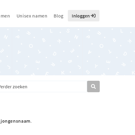
amen
Unisex namen
Blog
Inloggen
s
jongensnaam
.