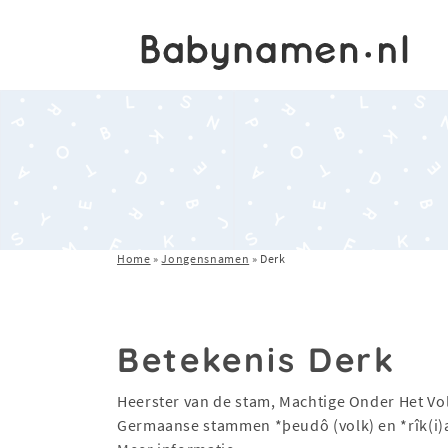
Home
»
Jongensnamen
»
Derk
Betekenis Derk
Heerster van de stam, Machtige Onder Het Vo
Germaanse stammen *þeudô (volk) en *rîk(i)a