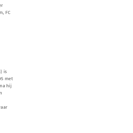
er
m, FC
) is
95 met
na hij
en
waar