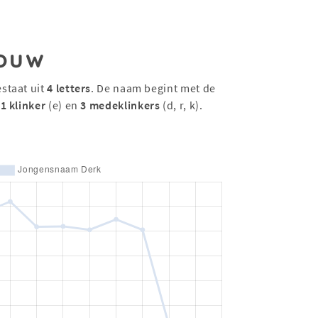
ouw
staat uit
4 letters
. De naam begint met de
t
1 klinker
(e) en
3 medeklinkers
(d, r, k).