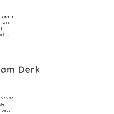
s namens
ij was
21
n het
aam Derk
k van de
ede
s oud,