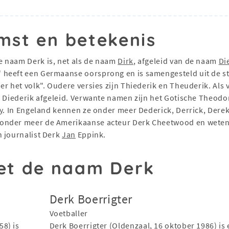
mst en betekenis
De naam Derk is, net als de naam
Dirk
, afgeleid van de naam
Di
heeft een Germaanse oorsprong en is samengesteld uit de st
er het volk". Oudere versies zijn Thiederik en Theuderik. Al
n Diederik afgeleid. Verwante namen zijn het Gotische Theodo
y
. In Engeland kennen ze onder meer Dederick, Derrick, Derek
 onder meer de Amerikaanse acteur Derk Cheetwood en wete
n journalist Derk
Jan
Eppink.
t de naam Derk
Derk Boerrigter
Voetballer
8) is
Derk Boerrigter (Oldenzaal, 16 oktober 1986) is