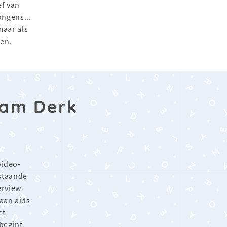
ef van
ongens...
maar als
hen.
aam Derk
video-
staande
erview
 aan aids
et
begint