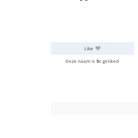
Like
Deze naam is
5
x geliked