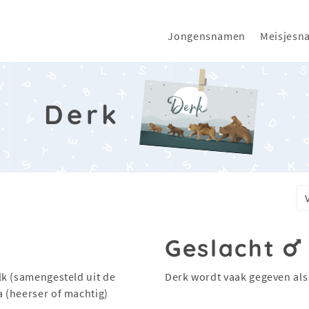
Jongensnamen
Meisjesn
Derk
Geslacht
lk (samengesteld uit de
Derk wordt vaak gegeven al
 (heerser of machtig)