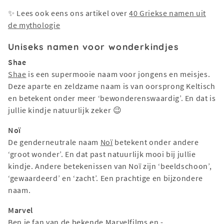
✨ Lees ook eens ons artikel over
40 Griekse namen uit
de mythologie
Uniseks namen voor wonderkindjes
Shae
Shae
is een supermooie naam voor jongens en meisjes.
Deze aparte en zeldzame naam is van oorsprong Keltisch
en betekent onder meer ‘bewonderenswaardig’. En dat is
jullie kindje natuurlijk zeker 😉
Noï
De genderneutrale naam
Noï
betekent onder andere
‘groot wonder’. En dat past natuurlijk mooi bij jullie
kindje. Andere betekenissen van Noï zijn ‘beeldschoon’,
‘gewaardeerd’ en ‘zacht’. Een prachtige en bijzondere
naam.
Marvel
Ben je fan van de bekende Marvelfilms en -