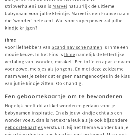
stripverhalen? Dan is
Marvel
natuurlijk de ultieme
babynaam voor jullie kleintje. Marvel is een Franse naam
die ‘wonder’ betekent. Wat voor superpower zal jullie
kindje krijgen?
Ihme
Voor liefhebbers van
Scandinavische namen
is Ihme een
mooie keuze. In het Fins is
Ihme
namelijk de letterlijke
vertaling van ‘wonder, mirakel’. Een toffe en aparte naam
voor zowel meisjes als jongens. En met deze zeldzame
naam weet je zeker dat er geen naamgenootjes in de klas
van jullie kindje zitten. Ook handig!
Een geboortekaartje om te bewonderen
Hopelijk heeft dit artikel wonderen gedaan voor je
babynamen inspiratie. En als jouw kindje echt als een
wonder voelt, dan is het extra leuk als je ook bijzondere
geboortekaartjes
verstuurt. Bij het thema wonder kun je
misschien denken aan kaartjes met waterverf. Maar ook