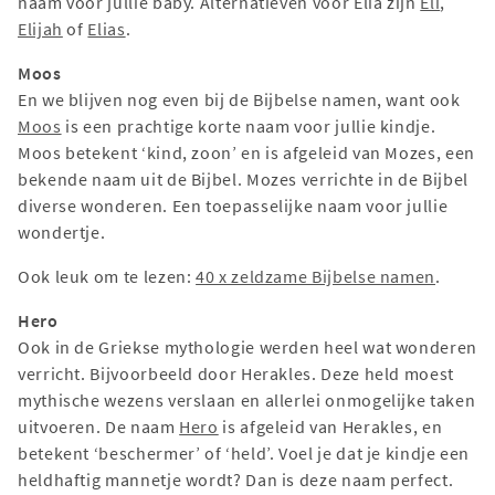
naam voor jullie baby. Alternatieven voor Elia zijn
Eli
,
Elijah
of
Elias
.
Moos
En we blijven nog even bij de Bijbelse namen, want ook
Moos
is een prachtige korte naam voor jullie kindje.
Moos betekent ‘kind, zoon’ en is afgeleid van Mozes, een
bekende naam uit de Bijbel. Mozes verrichte in de Bijbel
diverse wonderen. Een toepasselijke naam voor jullie
wondertje.
Ook leuk om te lezen:
40 x zeldzame Bijbelse namen
.
Hero
Ook in de Griekse mythologie werden heel wat wonderen
verricht. Bijvoorbeeld door Herakles. Deze held moest
mythische wezens verslaan en allerlei onmogelijke taken
uitvoeren. De naam
Hero
is afgeleid van Herakles, en
betekent ‘beschermer’ of ‘held’. Voel je dat je kindje een
heldhaftig mannetje wordt? Dan is deze naam perfect.