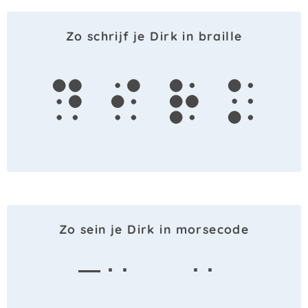
Zo schrijf je Dirk in braille
d
i
r
k
Zo sein je Dirk in morsecode
— · ·
· ·