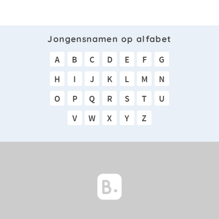
Jongensnamen op alfabet
A
B
C
D
E
F
G
H
I
J
K
L
M
N
O
P
Q
R
S
T
U
V
W
X
Y
Z