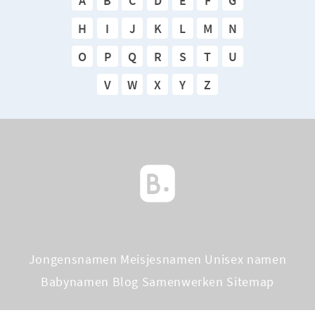
A
B
C
D
E
F
G
H
I
J
K
L
M
N
O
P
Q
R
S
T
U
V
W
X
Y
Z
Jongensnamen
Meisjesnamen
Unisex namen
Babynamen Blog
Samenwerken
Sitemap