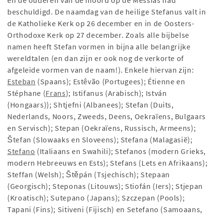
en de ouderen van de moord op de Messias had
beschuldigd. De naamdag van de heilige Stefanus valt in
de Katholieke Kerk op 26 december en in de Oosters-
Orthodoxe Kerk op 27 december. Zoals alle bijbelse
namen heeft Stefan vormen in bijna alle belangrijke
wereldtalen (en dan zijn er ook nog de verkorte of
afgeleide vormen van de naam!). Enkele hiervan zijn:
Esteban
(Spaans); Estêvão (Portugees); Étienne en
Stéphane (
Frans
); Istifanus (Arabisch); István
(Hongaars)); Shtjefni (Albanees); Stefan (Duits,
Nederlands, Noors, Zweeds, Deens, Oekraïens, Bulgaars
en Servisch); Stepan (Oekraïens, Russisch, Armeens);
Štefan (Slowaaks en Sloveens); Stefana (Malagasië);
Stefano
(Italiaans en Swahili); Stefanos (modern Grieks,
modern Hebreeuws en Ests); Stefans (Lets en Afrikaans);
Steffan (Welsh); Štěpán (Tsjechisch); Stepaan
(Georgisch); Steponas (Litouws); Stiofán (Iers); Stjepan
(Kroatisch); Sutepano (Japans); Szczepan (Pools);
Tapani (Fins); Sitiveni (Fijisch) en Setefano (Samoaans,