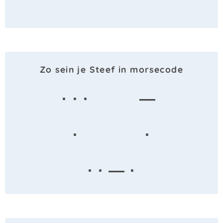
Zo sein je Steef in morsecode
· · ·
—
·
·
· · — ·