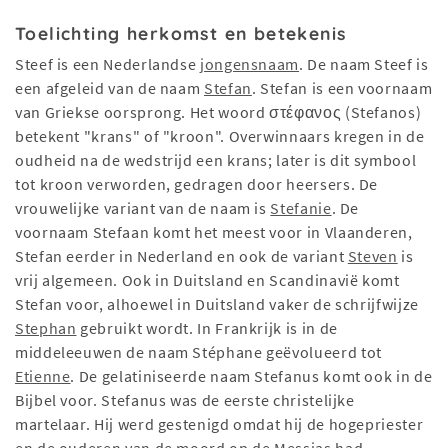
Toelichting herkomst en betekenis
Steef is een Nederlandse
jongensnaam
. De naam Steef is
een afgeleid van de naam
Stefan
. Stefan is een voornaam
van Griekse oorsprong. Het woord στέφανος (Stefanos)
betekent "krans" of "kroon". Overwinnaars kregen in de
oudheid na de wedstrijd een krans; later is dit symbool
tot kroon verworden, gedragen door heersers. De
vrouwelijke variant van de naam is
Stefanie
. De
voornaam Stefaan komt het meest voor in Vlaanderen,
Stefan eerder in Nederland en ook de variant
Steven
is
vrij algemeen. Ook in Duitsland en Scandinavië komt
Stefan voor, alhoewel in Duitsland vaker de schrijfwijze
Stephan
gebruikt wordt. In Frankrijk is in de
middeleeuwen de naam Stéphane geëvolueerd tot
Etienne
. De gelatiniseerde naam Stefanus komt ook in de
Bijbel voor. Stefanus was de eerste christelijke
martelaar. Hij werd gestenigd omdat hij de hogepriester