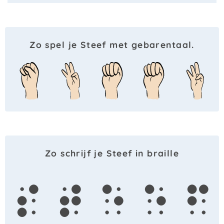
Zo spel je Steef met gebarentaal.
Zo schrijf je Steef in braille
s
t
e
e
f