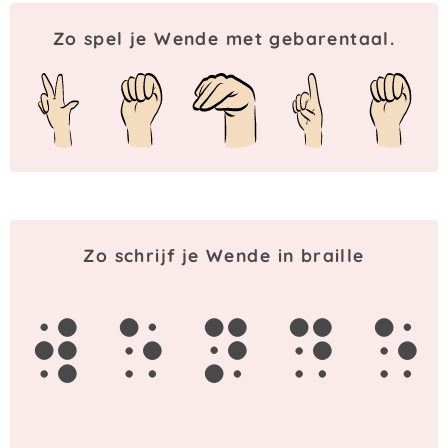
Zo spel je Wende met gebarentaal.
Zo schrijf je Wende in braille
w
e
n
d
e