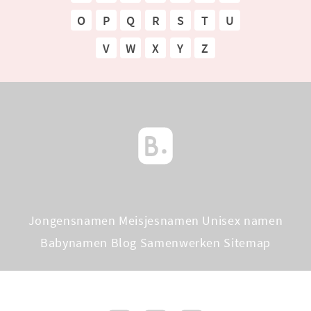
O
P
Q
R
S
T
U
V
W
X
Y
Z
Jongensnamen
Meisjesnamen
Unisex namen
Babynamen Blog
Samenwerken
Sitemap