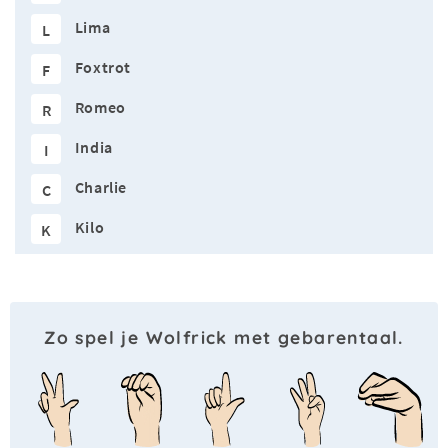
Lima
L
Foxtrot
F
Romeo
R
India
I
Charlie
C
Kilo
K
Zo spel je Wolfrick met gebarentaal.