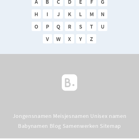
A
B
C
D
E
F
G
H
I
J
K
L
M
N
O
P
Q
R
S
T
U
V
W
X
Y
Z
Jongensnamen
Meisjesnamen
Unisex namen
Babynamen Blog
Samenwerken
Sitemap