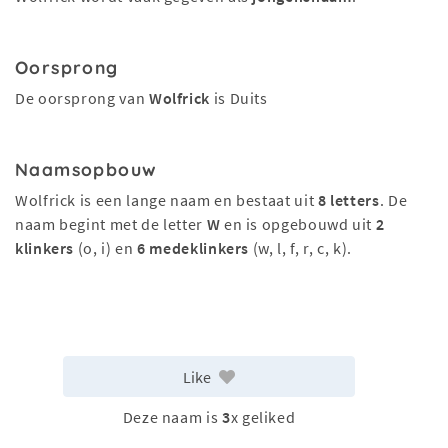
Oorsprong
De oorsprong van
Wolfrick
is Duits
Naamsopbouw
Wolfrick is een lange naam en bestaat uit
8 letters
. De
naam begint met de letter
W
en is opgebouwd uit
2
klinkers
(o, i) en
6 medeklinkers
(w, l, f, r, c, k).
Like
Deze naam is
3
x geliked