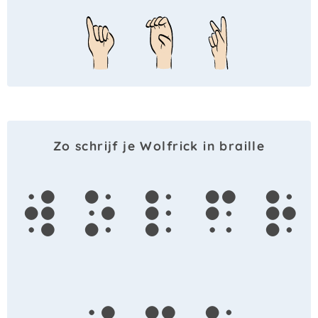
Zo schrijf je Wolfrick in braille
w
o
l
f
r