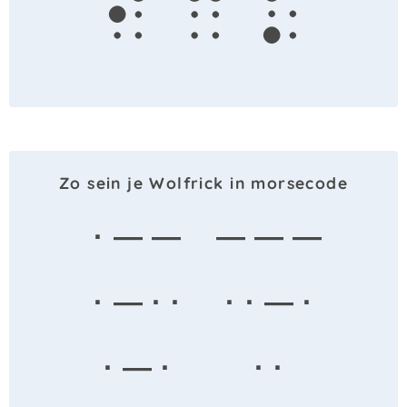
i
c
k
Zo sein je Wolfrick in morsecode
· — —
— — —
· — · ·
· · — ·
· — ·
· ·