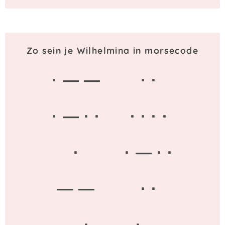
Zo sein je Wilhelmina in morsecode
· — —
· ·
· — · ·
· · · ·
·
· — · ·
— —
· ·
— ·
· —