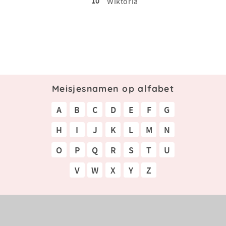
10
Wiktoria
Meisjesnamen op alfabet
A
B
C
D
E
F
G
H
I
J
K
L
M
N
O
P
Q
R
S
T
U
V
W
X
Y
Z