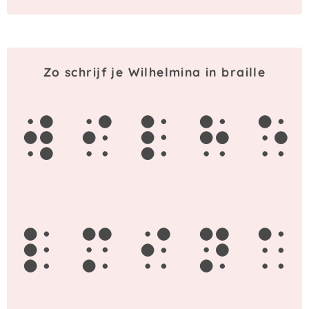
Zo schrijf je Wilhelmina in braille
w
i
l
h
e
l
m
i
n
a