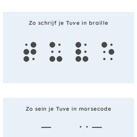
Zo schrijf je Tuve in braille
t
u
v
e
Zo sein je Tuve in morsecode
—
· · —