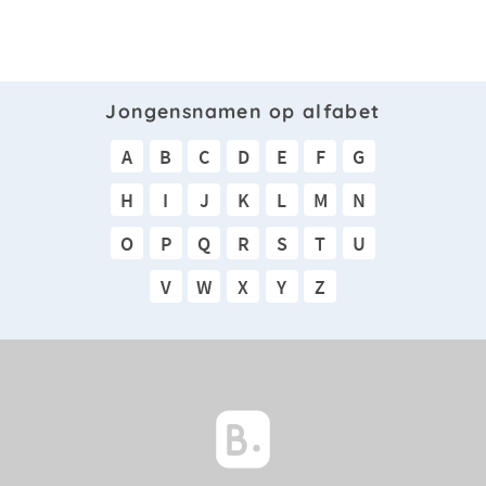
Jongensnamen op alfabet
A
B
C
D
E
F
G
H
I
J
K
L
M
N
O
P
Q
R
S
T
U
V
W
X
Y
Z