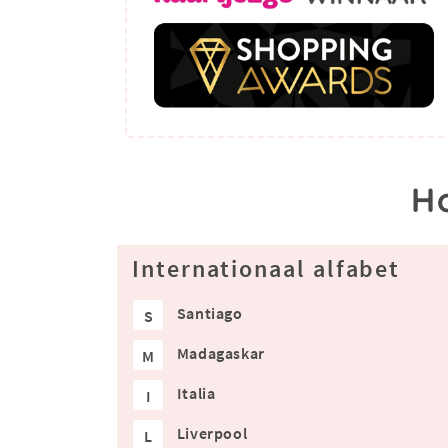
H
Internationaal alfabet
Santiago
S
Madagaskar
M
Italia
I
Liverpool
L