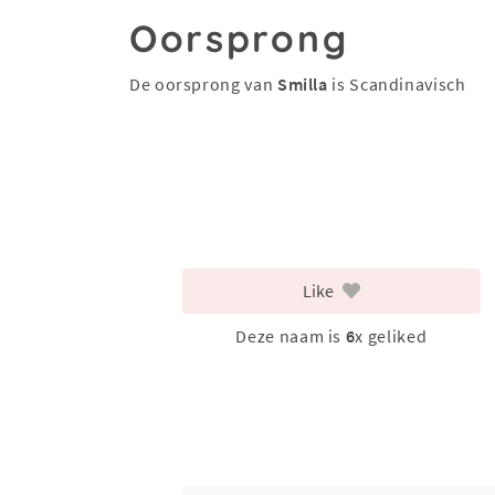
Oorsprong
De oorsprong van
Smilla
is Scandinavisch
Like
Deze naam is
6
x geliked