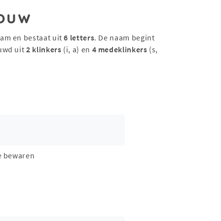
ouw
aam en bestaat uit
6 letters
. De naam begint
uwd uit
2 klinkers
(i, a) en
4 medeklinkers
(s,
e bewaren