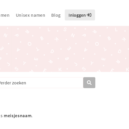
amen
Unisex namen
Blog
Inloggen
ls
meisjesnaam
.