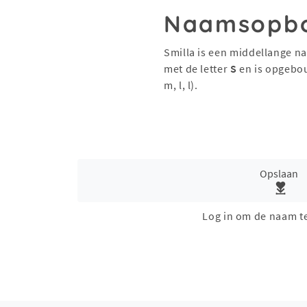
Naamsopb
Smilla is een middellange n
met de letter
S
en is opgebo
m, l, l).
Opslaan
Log in om de naam t