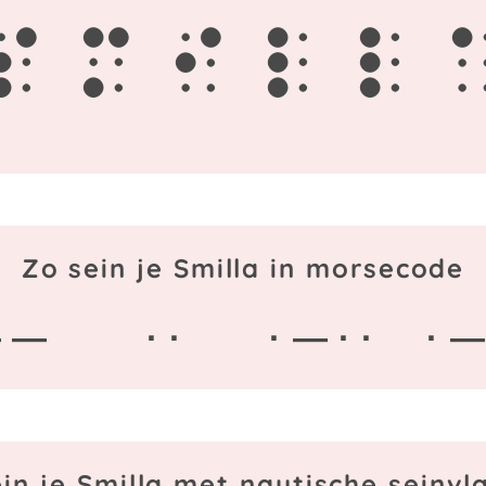
s
m
i
l
l
Zo sein je Smilla in morsecode
 —
· ·
· — · ·
· —
in je Smilla met nautische seinv