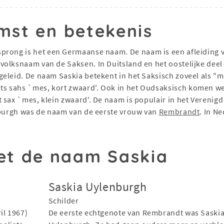
mst en betekenis
sprong is het een Germaanse naam. De naam is een afleiding
olksnaam van de Saksen. In Duitsland en het oostelijke deel
eleid. De naam Saskia betekent in het Saksisch zoveel als "me
 sahs `mes, kort zwaard'. Ook in het Oudsaksisch komen we 
 sax `mes, klein zwaard'. De naam is populair in het Verenigd
enburgh was de naam van de eerste vrouw van
Rembrandt
. In N
t de naam Saskia
Saskia Uylenburgh
Schilder
il 1967)
De eerste echtgenote van Rembrandt was Saski