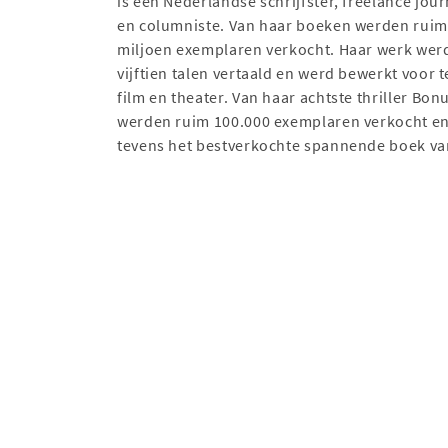
is een Nederlandse schrijfster, freelance jour
en columniste. Van haar boeken werden ruim
miljoen exemplaren verkocht. Haar werk werd
vijftien talen vertaald en werd bewerkt voor te
film en theater. Van haar achtste thriller Bon
werden ruim 100.000 exemplaren verkocht en
tevens het bestverkochte spannende boek va