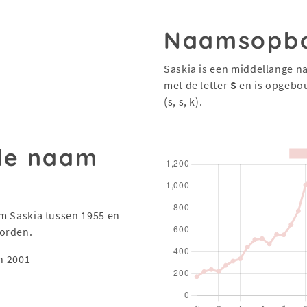
Naamsopb
Saskia is een middellange n
met de letter
S
en is opgebo
(s, s, k).
 de naam
aam Saskia tussen 1955 en
worden.
n 2001