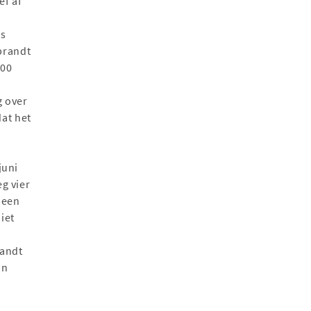
ef af
is
brandt
000
g over
at het
juni
eg vier
 een
iet
randt
jn