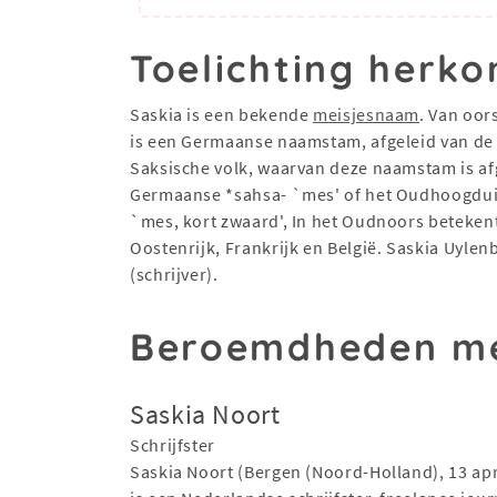
Toelichting herko
Saskia is een bekende
meisjesnaam
. Van oor
is een Germaanse naamstam, afgeleid van de v
Saksische volk, waarvan deze naamstam is afg
Germaanse *sahsa- `mes' of het Oudhoogduits
`mes, kort zwaard', In het Oudnoors betekent
Oostenrijk, Frankrijk en België. Saskia Uyl
(schrijver).
Beroemdheden me
Saskia Noort
Schrijfster
Saskia Noort (Bergen (Noord-Holland), 13 apr