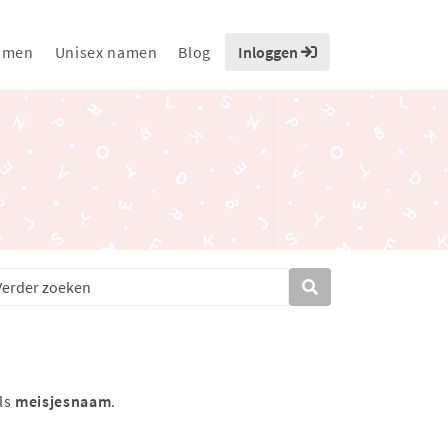
amen
Unisex namen
Blog
Inloggen
ls
meisjesnaam
.