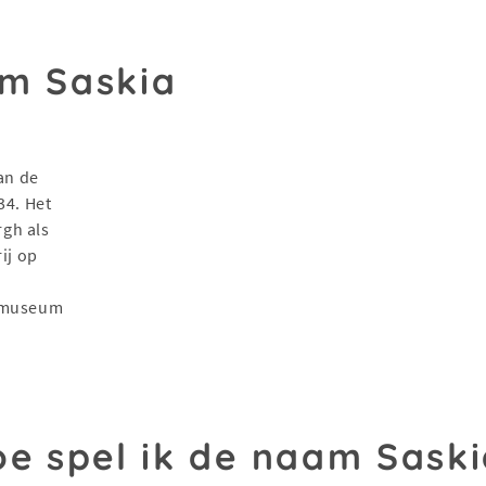
m Saskia
van de
34. Het
gh als
ij op
e-museum
e spel ik de naam Sask