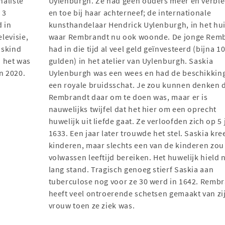
naliste
Uylenburgh. Ze had geen ouders meer en verble
 3
en toe bij haar achterneef; de internationale
 in
kunsthandelaar Hendrick Uylenburgh, in het hu
levisie,
waar Rembrandt nu ook woonde. De jonge Rem
uskind
had in die tijd al veel geld geïnvesteerd (bijna 1
 het was
gulden) in het atelier van Uylenburgh. Saskia
n 2020.
Uylenburgh was een wees en had de beschikkin
een royale bruidsschat. Je zou kunnen denken d
Rembrandt daar om te doen was, maar er is
nauwelijks twijfel dat het hier om een oprecht
huwelijk uit liefde gaat. Ze verloofden zich op 5 
1633. Een jaar later trouwde het stel. Saskia kre
kinderen, maar slechts een van de kinderen zou
volwassen leeftijd bereiken. Het huwelijk hield n
lang stand. Tragisch genoeg stierf Saskia aan
tuberculose nog voor ze 30 werd in 1642. Remb
heeft veel ontroerende schetsen gemaakt van zi
vrouw toen ze ziek was.