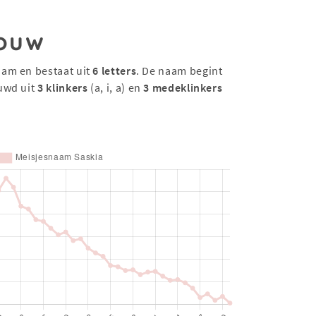
ouw
aam en bestaat uit
6 letters
. De naam begint
uwd uit
3 klinkers
(a, i, a) en
3 medeklinkers