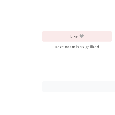
Like
Deze naam is
9
x geliked