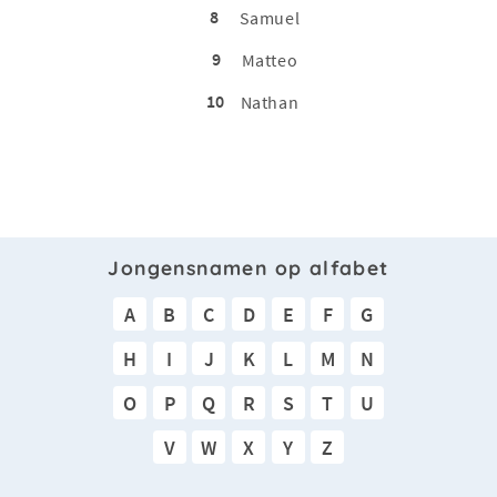
8
Samuel
9
Matteo
10
Nathan
Jongensnamen op alfabet
A
B
C
D
E
F
G
H
I
J
K
L
M
N
O
P
Q
R
S
T
U
V
W
X
Y
Z