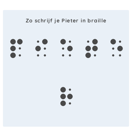
Zo schrijf je Pieter in braille
p
i
e
t
e
r