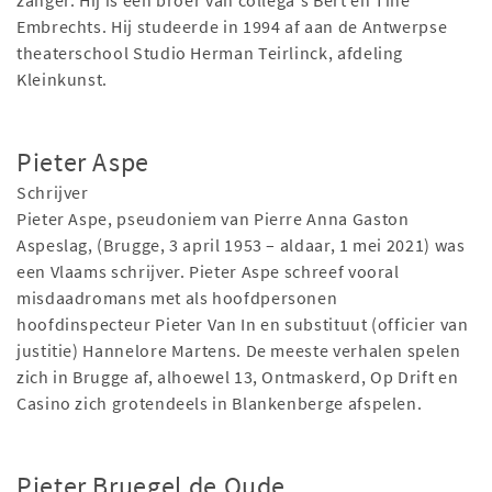
zanger. Hij is een broer van collega's Bert en Tine
Embrechts. Hij studeerde in 1994 af aan de Antwerpse
theaterschool Studio Herman Teirlinck, afdeling
Kleinkunst.
Pieter Aspe
Schrijver
Pieter Aspe, pseudoniem van Pierre Anna Gaston
Aspeslag, (Brugge, 3 april 1953 – aldaar, 1 mei 2021) was
een Vlaams schrijver. Pieter Aspe schreef vooral
misdaadromans met als hoofdpersonen
hoofdinspecteur Pieter Van In en substituut (officier van
justitie) Hannelore Martens. De meeste verhalen spelen
zich in Brugge af, alhoewel 13, Ontmaskerd, Op Drift en
Casino zich grotendeels in Blankenberge afspelen.
Pieter Bruegel de Oude